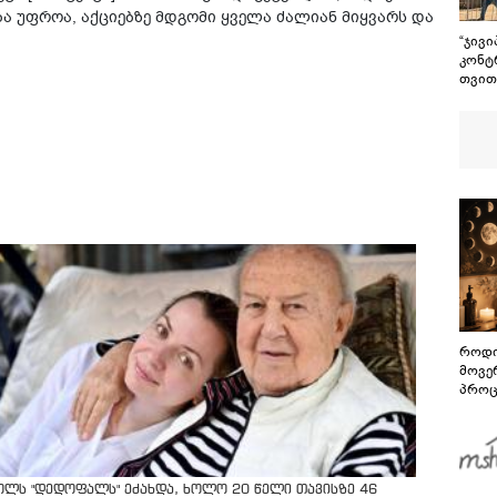
ა უფროა, აქციებზე მდგომი ყველა ძალიან მიყვარს და
“ჯივი
კონტ
თვით
კიდე
რამა
ტექნ
გადა
თვით
მცირ
როდი
მოვე
პროც
აგვი
გზამ
ოლს "დედოფალს" ეძახდა, ხოლო 20 წელი თავისზე 46