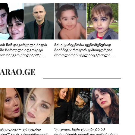
ლის წინ დაკარგული ბიჭის
მისი გარეგნობა ფენომენურად
ეში ჩართული ადვოკატი
მიიჩნევა: როგორ გამოიყურება
დის საეჭვო ქმედებებზე
მსოფლიოში ყველაზე გრძელი
რობს: "ქალბატონი უარს
წამწამების მქონე ბიჭი, რომელიც
დებს ინფორმაციის
ახლა 19 წლისაა?
დებაზე... წლობით
ინარეობდა საქმის
რცხვის ოპერაცია"
იტყოდნენ – ეკა ცუდად
"ვიცოდი, ჩემი ცხოვრება ამ
ისო?" - ეკა კვალიაშვილის
ადამიანთან ბედის დაკავშირებით