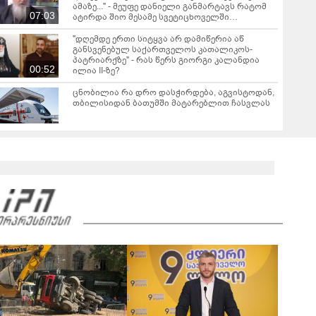
ამაზე..." - მეუფე დანიელი განმარტავს რატომ
07:03
ატირდა შიო მესამე სვეტიცხოველში
ინტრონიზაციის დროს
"დღემდე ერთი სიტყვა არ დამიწერია აწ
განსვენებულ საქართველოს კათალიკოს-
პატრიარქზე" - რას წერს გიორგი კალანდია
00:52
ილია II-ზე?
ცნობილია რა დრო დასჭირდება, აგვისტოდან,
თბილისიდან ბათუმში მატარებლით ჩასვლას
ლანა ლატარია დაკრძალეს
00:31
"ეს არის სამარცხვინო, ამაზრზენია ასეთი
განცხადების მოსმენა, ამას აუცილებლად
სჭირდება საზოგადოების სათანადო რეაქცია" -
01:43
ირაკლი კობახიძე
ვრცელდება კადრები რუსთაველიდან, სადაც
სატვირთო გადაბრუნდა - მანქანაში
მცირეწლოვანიც იმყოფებოდა
01:19
ნანუკა ჟორჟოლიანი ვიდეომიმართვას