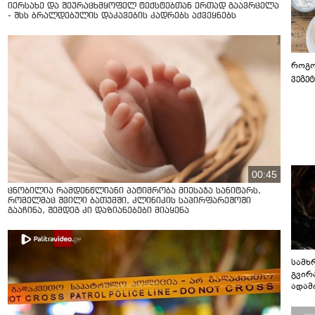
იერსახე და შეურაცხმყოფელ ტექსტებთან ერთად გაავრცელა
- შსს ბრალდებულის დაკავების კადრებს აქვეყნებს
როგო
ვეგე
00:45
ცნობილია რამდენწლიანი პატიმრობა მიესაჯა სანიტარს,
რომელმაც შვილი ბათუმში, კლინიკის საპირფარეშოში
გააჩინა, შემდეგ კი დაზიანებები მიაყენა
სამხ
გვირ
ადამ
ბუნებ
ლაბი