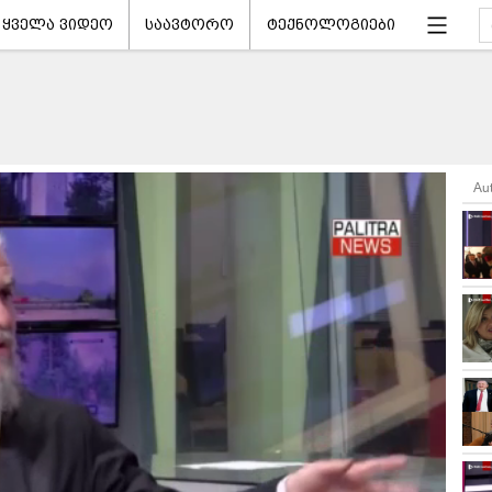
ყველა ვიდეო
საავტორო
ტექნოლოგიები
Au