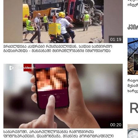
ინტე
და რ
01:19
ვრცელდება კადრები რუსთაველიდან, სადაც სატვირთო
გადაბრუნდა - მანქანაში მცირეწლოვანიც იმყოფებოდა
რატო
მესამ
ხარვ
არაპ
სანდ
00:20
საგარეჯოში, არასრულწლოვანმა ჩამოტვირთა
ფოტოსურათები, დაამონტაჟა, მიანიჭა პორნოგრაფიული