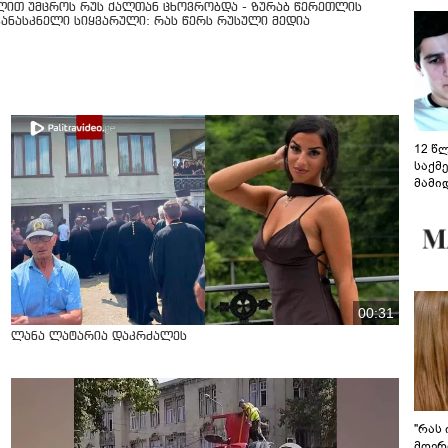
ლით უმცროს რუს ქალთან ცხოვრობდა - ზურაბ წერეთლის
კანასკნელი სიყვარული: რას წერს რუსული მედია
12 წ
საქმ
მამი
საუბ
აცხა
მოწო
მიმდ
ჩაფა
00:31
ლანა ლატარია დაკრძალეს
"რას 
მღერ