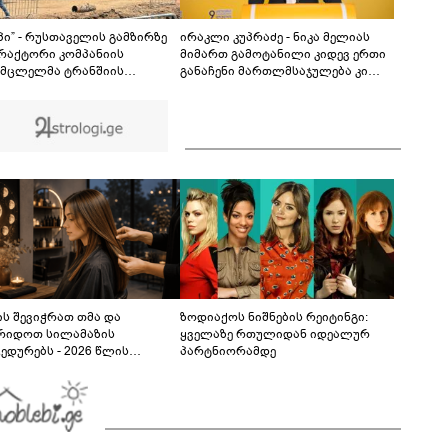
ავრცელებს - "ამას იურიდიული ფაკულტეტის 1-
ელი კურსის სტუდენტიც იკითხავს"
04:26
პი” - რუსთაველის გამზირზე
ირაკლი კუპრაძე - ნიკა მელიას
რაქტორი კომპანიის
მიმართ გამოტანილი კიდევ ერთი
მცლელმა ტრანშიის
განაჩენი მართლმსაჯულება კი
სთან ახლოს იმოძრავა,
არა, პოლიტიკური
ც ნიადაგის ჩამოშლა და
ანგარიშსწორების გაგრძელებაა
იკის მოცურება გამოიწვია,
ბრუნდა ავტომანქანა,
მცლელში იმყოფებოდა
ეწლოვანი ბავშვი
ს შევიჭრათ თმა და
ზოდიაქოს ნიშნების რეიტინგი:
რიდოთ სილამაზის
ყველაზე რთულიდან იდეალურ
ედურებს - 2026 წლის
პარტნიორამდე
სტოს ასტროლოგიური
კვლევი