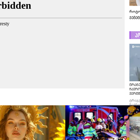
როგო
ვეგე
პ
ტრაგე
ჩაქრ
ვერტმ
ტრაგე
ჩაქრო
ვერტმ