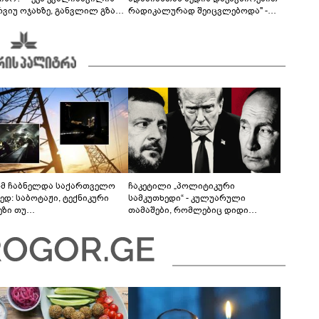
რვიუ ოჯახზე, განვლილ გზასა
რადიკალურად შეიცვლებოდა" -
თულ პერიოდზე
ნინო ჟვანია დატო ევგენიძესთან
ქორწინებასა და ოჯახზე
მ ჩაბნელდა საქართველო
ჩაკეტილი „პოლიტიკური
ედ: საბოტაჟი, ტექნიკური
სამკუთხედი“ - კულუარული
ეზი თუ
თამაშები, რომლებიც დიდი
როფესიონალიზმი?! -
სისხლის ფასად ჯდება
რო თვალჭრელიძის ანალიზი