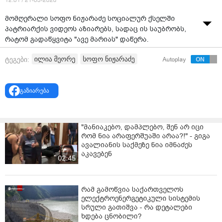
12:01 / 21-03-2026
მომღერალი სოფო ნიჟარაძე სოციალურ ქსელში
პატრიარქის ვიდეოს აზიარებს, სადაც ის საუბრობს,
რატომ გადაწყვიტა "ავე მარიას" დაწერა.
"ვერ ვიჯერებდი, რით დავიმსახურე ეს ყოველივე.
ილია მეორე
სოფო ნიჟარაძე
ტეგები:
Autoplay
მთელი ცხოვრება მემახსოვრებადა მადლიერი ვიქნები
ყოველი სიტყვისთვის", – წერს სოფო ნიჟარაძე.
გაზიარება
"მანიაკებო, დამპლებო, შენ არ იცი
რომ ნია არაფერშუაში არაა?!" - გიგა
ავალიანის საქმეზე ნია იმნაძეს
აკავებენ
02:45
რამ გამოწვია საქართველოს
ელექტროენერგეტიკული სისტემის
სრული გათიშვა - რა დეტალები
ხდება ცნობილი?