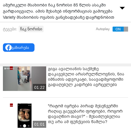
ამერიკელი მსახიობი ჩაკ ნორისი 85 წლის ასაკში
გარდაიცვალა. ამის შესახებ ინფორმაციას გამოცემა
Variety მსახიობის ოჯახის განცხადებაზე დაყრდნობით
ავრცელებს.
ჩაკ ნორისი
ტეგები:
Autoplay
ნორისი 19 მარტს ჰავაიში იყო ჰოსპიტალიზებული.
მისმა ოჯახმა 20 მარტს დილით გაავრცელა
ინფორმაცია მისი გარდაცვალების შესახებ.
გაზიარება
„მიუხედავად იმისა, რომ გარემოებების
კონფიდენციალურობის შენარჩუნება გვსურს, გთხოვთ,
გიგა ავალიანის საქმეზე
იცოდეთ, რომ მასთან ოჯახის წევრები იყვნენ და
დაკავებული არასრულწლოვნის, ნია
მშვიდად იყო“, - ნათქვამია მსახიობის ოჯახის
იმნაძის ადვოკატი, საავადმყოფოში
განცხადებაში.
გადაღებულ კადრებს ავრცელებს
01:22
"რატომ იყრება პირად მესენჯერში
რაღაც გაუგებარი ფოტოები, როგორ
დავაღწიო თავი?" - შესაძლებელია
თუ არა ამ ფუნქციის წაშლა?
01:01