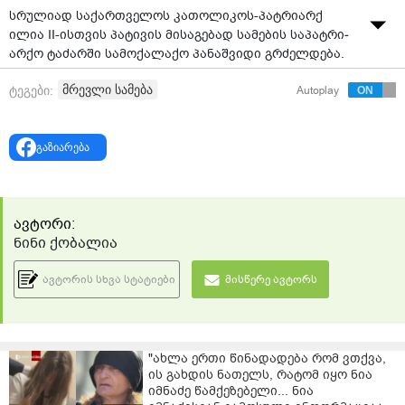
სრუ­ლი­ად სა­ქარ­თვე­ლოს კა­თო­ლი­კოს-პატ­რი­არქ
ილია II-ის­თვის პა­ტი­ვის მი­სა­გე­ბად სა­მე­ბის სა­პატ­რი­
არ­ქო ტა­ძარ­ში სა­მო­ქა­ლა­ქო პა­ნაშ­ვი­დი გრძელ­დე­ბა.
მრევლი სამება
ტეგები:
Autoplay
გაზიარება
ავტორი:
ნინი ქობალია
ავტორის სხვა სტატიები
მისწერე ავტორს
"ახლა ერთი წინადადება რომ ვთქვა,
ის გახდის ნათელს, რატომ იყო ნია
იმნაძე წამქეზებელი... ნია