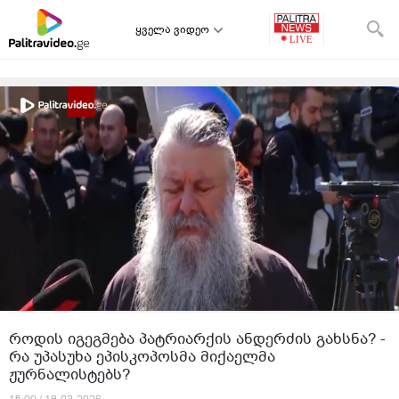
ყველა ვიდეო
როდის იგეგმება პატრიარქის ანდერძის გახსნა? -
რა უპასუხა ეპისკოპოსმა მიქაელმა
ჟურნალისტებს?