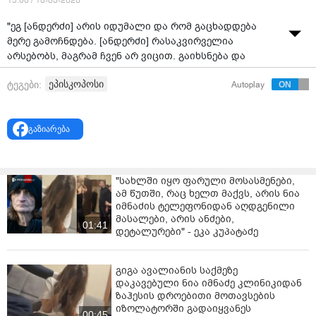
15:00 / 18-03-2026
"ეგ [ანდერძი] არის იდუმალი და რომ გაცხადდება
მერე გამოჩნდება. [ანდერძი] რასაკვირველია
არსებობს, მაგრამ ჩვენ არ ვიცით. გაიხსნება და
ყველას ეცოდინება“ - თქვა ხორნაბუჯისა და ჰერეთის
ეპისკოპოსი
ტეგები:
Autoplay
ეპისკოპოსმა მიქაელმა ჟურნალისტებთან სინოდის
სხდომის დაწყებამდე, პატრიარქის ანდერძთან
დაკავშირებით დასმულ კითხვაზე პასუხად.
გაზიარება
"სახლში იყო ფარული მოსასმენები,
ამ წუთში, რაც ხელთ მაქვს, არის ნია
იმნაძის ტელეფონიდან აღდგენილი
მასალები, არის ანძები,
01:41
დეტალურები" - ეკა კუპატაძე
გიგა ავალიანის საქმეზე
დაკავებული ნია იმნაძე კლინიკიდან
ზაჰესის დროებითი მოთავსების
იზოლატორში გადაიყვანეს
00:45