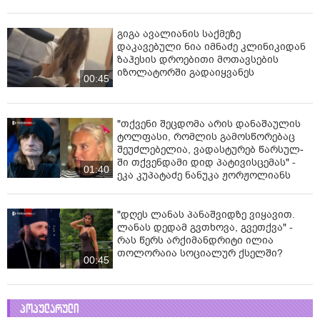
გიგა ავალიანის საქმეზე
დაკავებული ნია იმნაძე კლინიკიდან
ზაჰესის დროებითი მოთავსების
იზოლატორში გადაიყვანეს
00:45
"თქვენი შეცდომა არის დანაშაულის
ტოლფასი, რომ­ლის გა­მოს­წო­რე­ბაც
შე­უძ­ლე­ბე­ლია, ვა­დას­ტუ­რებ წარ­სულ­
ში თქვენ­და­მი დიდ პა­ტი­ვის­ცე­მას" -
01:40
ეკა კუპატაძე ნანუკა ჟორჟოლიანს
"დღეს ლანას პანაშვიდზე ვიყავით.
ლანას დედამ გვთხოვა, გვეთქვა" -
რას წერს არქიმანდრიტი ილია
თოლორაია სოციალურ ქსელში?
00:45
პოპულარული