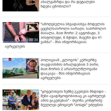
ახალგაზრდა და რა დეტალები
ხდება ცნობილი?
ასევე ბრალდებულმა მეუღლის დედის მიმართ
იძალადა, შემდეგ კი დაზარალებულის უმწეობის
გამოყენებით გააუპატიურა იგი.
"ამოღებულია სხვადასხვა მოდელის
ცეცხლსასროლი იარაღი, საბრძოლო
ბრალდებულს ბრალდება საქართველოს სისხლის
მასალა, მათ შორი: 2 ავტომატი, 3
სამართლის კოდექსის 11 პრიმა 109-ე მუხლის „ე“ „კ“
პისტოლეტი, 6 მჭიდი, მაყუჩი და 41
და „მ“ ქვეპუნქტებით (განზრახ მკვლელობა
00:34
ვაზნა" - შსს ინფორმაციას
დამამძიმებელ გარემოებებში - დამნაშავისთვის
ავრცელებს
წინასწარი შეცნობით შეზღუდული შესაძლებლობის
მქონე ოჯახის წევრის მიმართ, განსაკუთრებული
სისასტიკით) 11 პრიმა 137-ე მუხლის მე-3 ნაწილის „ე“
პოლიციამ ,,გლოვოს” კურიერზე
თავდასხმის ბრალდებით 3 პირი,
ქვეპუნქტით (გაუპატიურება, ჩადენილი
მათ შორის 2 არასრულწლოვანი
დაზარალებულის უმწეობის გამოყენებით, ოჯახის
დააკავა - შსს ინფორმაციას
წევრის მიმართ) და 126 პრიმა მუხლის პირველი
ავრცელებს
ნაწილით (ოჯახში ძალადობა) წარედგინა.
გორის რაიონულმა სასამართლომ ბრალდებული
"ყოველთვის ჩემზე უკეთესს მხდიდი -
დამნაშავედ ცნო წარდგენილ ბრალდებაში და
შენი ავადმყოფობითაც კი აგრძელებ
სასჯელის სახედ და ზომად უვადო თავისუფლების
ამის გაკეთებას" - თეონა კონტრიძე
მეუღლეს ემოციურ "პოსტს" უძღვნის
აღკვეთა განუსაზღვრა“, - ნათქვამია პროკურატურის
მიერ გავრცელებულ ინფორმაციაში.