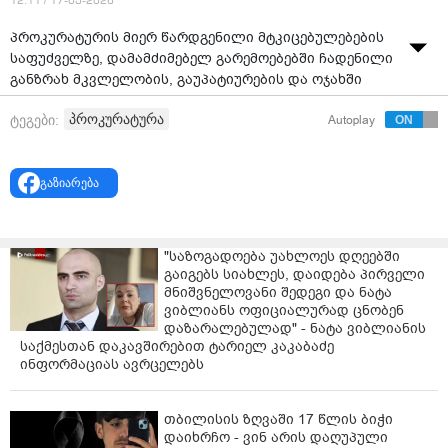
12:11 / 17-03-2026
პროკურატურის მიერ წარდგენილი მტკიცებულებების
საფუძველზე, დამამძიმებელ გარემოებებში ჩადენილი
განზრახ მკვლელობის, გაუპატიურების და ოჯახში
ძალადობის ფაქტებზე ბრალდებულს უვადო
პროკურატურა
ტეგები:
Autoplay
თავისუფლების აღკვეთა მიესაჯა.
პროკურატურის ცნობით, გორის რაიონულმა
სასამართლომ გაიზიარა პროკურატურის მიერ
გაზიარება
წარდგენილი მტკიცებულებები და ხაშურის
მუნიციპალიტეტში მომხდარი განზრახ მკვლელობის,
გაუპატიურების და ოჯახში ძალადობის ფაქტებზე
"საზოგადოება უახლოეს დღეებში
ბრალდებული დამნაშავედ ცნო.
გაიგებს სიახლეს, დაიდება პირველი
მნიშვნელოვანი შედეგი და ნატა
სასამართლო პროცესზე გამოკვლეული
ვიბლიანს ოფიციალურად ცნობენ
მტკიცებულებებით დადასტურდა, რომ 2025 წლის 18
დაზარალებულად" - ნატა ვიბლიანის
ივნისს, ხაშურის მუნიციპალიტეტში ბრალდებულმა
საქმესთან დაკავშირებით ტარიელ კაკაბაძე
შურისძიების მოტივით, შეზღუდული შესაძლებლობის
ინფორმაციას ავრცელებს
მქონე მეუღლის მამას, განსაკუთრებული სისასტიკით
დანით სხეულის სხვადასხვა არეში ჭრილობები
თბილისის ზღვაში 17 წლის ბიჭი
მიაყენა, რომელიც მიღებული დაზიანებების შედეგად,
დაიხრჩო - ვინ არის დაღუპული
შემთხვევის ადგილზე გარდაიცვალა.