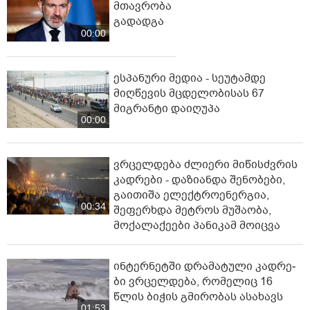
მთავრობა
გადადგა
00:00
ესპანური მედია - სეუტამდე
მიღწევის მცდელობისას 67
მიგრანტი დაიღუპა
00:00
ვრცელდება ძლიერი მიწისძვრის
კადრები - დაზიანდა შენობები,
გაითიშა ელექტროენერგია,
00:34
შეფერხდა მეტროს მუშაობა,
მოქალაქეები პანიკამ მოიცვა
ინ­ტერ­ნეტ­ში დრა­მა­ტუ­ლი კად­რე­
ბი ვრცელდება, რომელიც 16
წლის ბიჭის გმირობას ასახავს
01:53