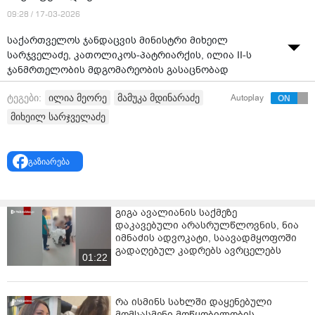
09:28 / 17-03-2026
საქართველოს ჯანდაცვის მინისტრი მიხეილ
სარჯველაძე, კათოლიკოს-პატრიარქის, ილია II-ს
ჯანმრთელობის მდგომარეობის გასაცნობად
კავკასიის მედიცინის ცენტრში იმყოფებოდა.
ილია მეორე
მამუკა მდინარაძე
ტეგები:
Autoplay
სარჯველაძის თქმით, ექიმების მხრიდან ყველაფერი
მიხეილ სარჯველაძე
კეთდება, რომ პატრიარქის უსაფრთხოება და
სასიცოცხლოდ მნიშვნელოვანი ყველა პარამეტრი
ნორმაში იყოს.
გაზიარება
„ექიმების მხრიდან ყველაფერი კეთდება საიმისოდ,
რომ რაც შეიძლება მეტად იყოს უზრუნველყოფილი
პაციენტის უსაფრთხოება.
გიგა ავალიანის საქმეზე
დაკავებული არასრულწლოვნის, ნია
რა თქმა უნდა, ასაკის და ყველაფრის
იმნაძის ადვოკატი, საავადმყოფოში
გადაღებულ კადრებს ავრცელებს
გათვალისწინებით, ვითარება მარტივი არ არის.
01:22
ამჟამად პაციენტი იმყოფება ინტენსიური თერაპიის
განყოფილებაში, მიმდინარეობს დაკვირვება და
ყველა საჭირო ღონისძიების გატარება, რომ რაც
რა ისმინს სახლში დაყენებული
შეიძლება, სწრაფად იყოს უზრუნველყოფილი
მომსასმენი მოწყობილობის