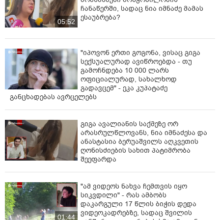
სასიცოცხლოდ მნიშვნელოვანი ყველა პარამეტრი“, -
ჩანაწერში, სადაც ნია იმნაძე მამას
ესაუბრება?
განაცხადა მიხეილ სარჯველაძემ, „იმედთან“.
05:52
კავკასიის მედიცინის ცენტრში იმყოფებოდნენ სხვა
მაღალჩინოსნებიც.
"იპოვონ ერთი გოგონა, ვისაც გიგა
სექსუალურად ავიწროებდა - თუ
ცნობისთვის, პატრიარქი კლინიკაში კუჭიდან მასიური
გამოჩნდება 10 000 ლარს
სისხლდენით შეიყვანეს. ის კრიტიკული რეანიმაციის
ოფიციალურად, სახალხოდ
განყოფილებაშია მოთავსებული. როგორც კლინიკაში
გადავცემ" - ეკა კუპატაძე
აცხადებენ, ილია მეორის ჯანმრთელობის
განცხადებას ავრცელებს
მდგომარეობა საყურადღებოა.
გიგა ავალიანის საქმეზე ორ
არასრულწლოვანს, ნია იმნაძესა და
ანასტასია ბერუაშვილს აღკვეთის
ღონისძიების სახით პატიმრობა
შეეფარდა
"ამ ვიდეოს ნახვა ჩემთვის იყო
სიკვდილი" - რას ამბობს
დაკარგული 17 წლის ბიჭის დედა
ვიდეოკადრებზე, სადაც შვილის
01:44