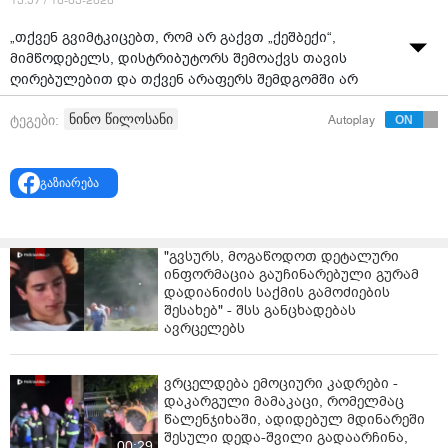
13:57 / 16-03-2026
„თქვენ გვიმტკიცებთ, რომ არ გაქვთ „ქეშბექი“,
მიმწოდებელს, დისტრიბუტორს შემოაქვს თავის
ღირებულებით და თქვენ არაფერს შემდგომში არ
ამატებთ მას“- ასე მიმართა ნინო წილოსანმა „ნიკორა
ნინო წილოსანი
ტეგები:
Autoplay
ტრეიდის“ აღმასრულებელ დირექტორს თემურ
ალექსანდრიას, პარლამენტში სასურსათო
პროდუქციის, მედიკამენტებისა და საწვავის
გაზიარება
ფასწარმოქმნის სტრუქტურის შემსწავლელი
დროებითი საგამოძიებო კომისიის სხდომაზე
მიმართა.
"გვსურს, მოგაწოდოთ დეტალური
დეპუტატმა კომპანიის წარმომადგენელს ჰკითხა,
ინფორმაცია გაუჩინარებული გურამ
რამდენი აქვს კომპანიას „ქეშბექი“, რაზეც „ნიკორას“
დადიანიძის საქმის გამოძიების
აღმასრულებელმა დირექტორმა უპასუხა, რომ
შესახებ" - შსს განცხადებას
სოციალურ პროდუქტებზე თითქმის არ აქვთ, სხვა
ავრცელებს
პროდუქტებზე კი სახეობების მიხედვით ჩამოთვლა
გაუჭირდება.
ვრცელდება ემოციური კადრები -
დაკარგული მამაკაცი, რომელმაც
წალენჯიხაში, ადიდებულ მდინარეში
შესული დედა-შვილი გადაარჩინა,
00:29