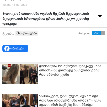
10:35 / 15-03-2026
პოლიციამ თბილისში ოჯახის წევრის მკვლელობის
მცდელობის ბრალდებით ერთი პირი ცხელ კვალზე
დააკავა
"შინაგან საქმეთა სამინისტროს თბილისის პოლიციის
შსს დაკავება
ტეგები:
Autoplay
დეპარტამენტის ისანი-სამგორის მთავარი
სამმართველოს თანამშრომლებმა, ოჯახის წევრის
მიმართ ჩადენილი განზრახ მკვლელობის მცდელობის
გაზიარება
ბრალდებით, 1985 წელს დაბადებული წარსულში
ნასამართლევი ლ.კ. დააკავეს.
ცნობილია რა მუხლით დააკავეს ნია
გამოძიებით დადგინდა, რომ ბრალდებული
იმნაძე - ამ დრომდე ის კლინიკაშია:
ალკოჰოლური ზემოქმედების ქვეშ იმყოფებოდა, რა
რას ამბობს ექიმი
დროსაც ფიზიკური დაზიანებები მიაყენა დედას, 1940
წელს დაბადებულ ნ.დ.-ს.
დაშავებული ქალბატონი მძიმე დაზიანებებით,
შესაბამისი სამედიცინო დახმარების გაწევის მიზნით
"მანიაკებო, დამპლებო, შენ არ იცი
რომ ნია არაფერშუაში არაა?!" - გიგა
კლინიკაში მოათავსეს.
ავალიანის საქმეზე ნია იმნაძეს