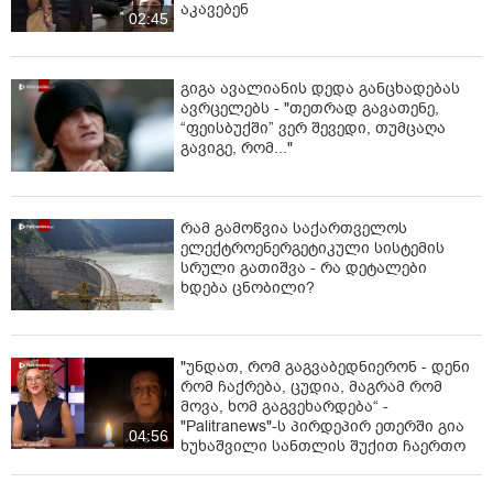
აკავებენ
სამართალდამცველებმა ჩატარებული საგამოძიებო
02:45
მოქმედებების შედეგად, ლ.კ. ცხელ კვალზე დააკავეს.
გამოძიება სისხლის სამართლის კოდექსის 11 პრიმა
გიგა ავალიანის დედა განცხადებას
19-109-ე მუხლის "კ" ქვეპუნქტით მიმდინარეობს, რაც
ავრცელებს - "თეთრად გავათენე,
20 წლამდე ან უვადო თავისუფლების აღკვეთას
“ფეისბუქში” ვერ შევედი, თუმცაღა
ითვალისწინებს." - აღნიშნულია განცხადებაში.
გავიგე, რომ..."
რამ გამოწვია საქართველოს
ელექტროენერგეტიკული სისტემის
სრული გათიშვა - რა დეტალები
ხდება ცნობილი?
"უნდათ, რომ გაგვაბედნიერონ - დენი
რომ ჩაქრება, ცუდია, მაგრამ რომ
მოვა, ხომ გაგვეხარდება“ -
"Palitranews"-ს პირდეპირ ეთერში გია
04:56
ხუხაშვილი სანთლის შუქით ჩაერთო