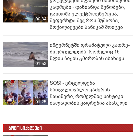
ვრცელდება ძლიერი მიწისძვრის
კადრები - დაზიანდა შენობები,
გაითიშა ელექტროენერგია,
00:34
შეფერხდა მეტროს მუშაობა,
მოქალაქეები პანიკამ მოიცვა
ინ­ტერ­ნეტ­ში დრა­მა­ტუ­ლი კად­რე­
ბი ვრცელდება, რომელიც 16
წლის ბიჭის გმირობას ასახავს
01:53
SOS! - ვრცელდება
სათვალთვალო კამერის
ჩანაწერი, რომელშიც სასტიკი
01:25
ძალადობის კადრებია ასახული
ბოლო სიახლეები