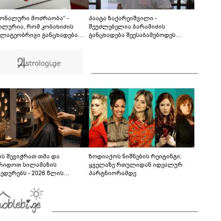
გადაცილებულ პირებს შეეხებათ! -
საქართველოს ეროვნული ბანკი განცხადებას
ავრცელებს
იონალური მოძრაობა“ -
პაატა ზაქარეიშვილი -
ოლურია, რომ კობახიძის
შეუძლებელია ბარამიძის
ლატეობრივი განცხადება
განცხადება შეესაბამებოდეს
რთველოს
სინამდვილეს, ეს არის მისი
სუფლებისთვის შეწირული
მოსაზრება, აბსოლუტურად
ების მემორიალზე გაკეთდა
ამოვარდნილი რეალობიდან - არ
მიმაჩნია, რომ ამის გამო მის
წინააღმდეგ სისხლის სამართლის
საქმე უნდა აღიძრას
ს შევიჭრათ თმა და
ზოდიაქოს ნიშნების რეიტინგი:
რიდოთ სილამაზის
ყველაზე რთულიდან იდეალურ
ედურებს - 2026 წლის
პარტნიორამდე
სტოს ასტროლოგიური
კვლევი