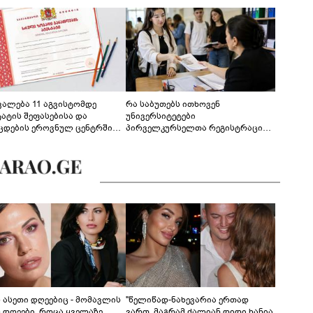
ევალება 11 აგვისტომდე
რა საბუთებს ითხოვენ
ტატის შეფასებისა და
უნივერსიტეტები
ცდების ეროვნულ ცენტრში
პირველკურსელთა რეგისტრაციის
გენა - დეტალები
დროს
ს ასეთი დღეებიც - მომავლის
"წელიწად-ნახევარია ერთად
ს დღეები, როცა ყველაზე
ვართ, მაგრამ ძალიან დიდი ხანია,