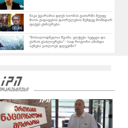
ნიკა გვარამია დღეს სიონის ტაძარში მეუფე
შიოს ქადაგების დასრულების შემდეგ მომხდარ
ფაქტს ეხმაურება
00:46
"მოსალოდნელია წვიმა, ელჭექი, სეტყვა და
ქარის გაძლიერება" - სად როგორი ამინდი
იქნება უახლოეს დღეებში?
"ასფალტზე თავი მრავალჯერ დამარტყმევინეს,
მირტყეს მუშტები" - რას ჰყვება დავით
დვალიშვილი, რომელზეც
01:55
არასრულწლოვანებმა ფიზიკურად იძალადეს?
"გიზიარებთ კადრებს აფხაზეთიდან... ვიცი,
ბევრს გაინტერესებთ, როგორია იქაურობა
დღეს" - რა ვიდეო ვრცელდება სოციალურ
06:52
ქსელში?
"ზღვამ კიდევ ერთი ჭურვი გამორიყა" - რა
კადრები ვრცელდება სოციალურ ქსელში?
00:20
სექტემბრიდან ამოქმედდება და 60 წელს