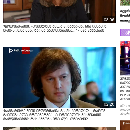
აგვის
მოას
08:06
დადგ
"ფოტოსურათი, რომელზეც ახლა ვისაუბრებ, ნია იმნაძის
ერთ-ერთმა მეგობარმა გამომიგზავნა..." - ეკა კუპატაძე
პ
ვრცე
გადაღ
კადრ
ცნობი
რას ა
პოლი
02:20
ვრცე
გადაღ
"საკმარისზე მეტი ინფორმაცია მაქვს პირადად" - რატომ
კადრე
გაითიშა ელექტროენერგია საქართველოს მასშტაბით
ცნობი
რამდენჯერმე: რას ამბობს ირაკლი კობახიძე?
რას ა
პოლი