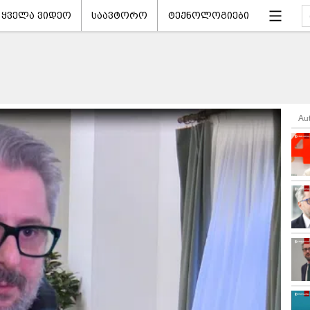
ყველა ვიდეო
საავტორო
ტექნოლოგიები
Au