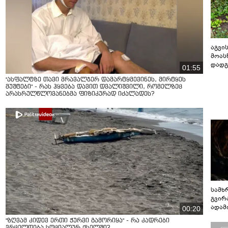
აგვის
მოას
დადგ
01:55
"ასფალტზე თავი მრავალჯერ დამარტყმევინეს, მირტყეს
მუშტები" - რას ჰყვება დავით დვალიშვილი, რომელზეც
არასრულწლოვანებმა ფიზიკურად იძალადეს?
სამხ
გვირ
ადამ
00:20
ბუნებ
"ზღვამ კიდევ ერთი ჭურვი გამორიყა" - რა კადრები
ლაბი
ვრცელდება სოციალურ ქსელში?