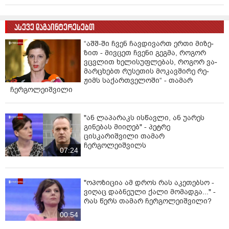
ასევე დაგაინტერესებთ
“აშშ-ში ჩვენ ჩავ­დი­ვართ ერთი მი­ზე­
ზით - მივ­ცეთ ჩვე­ნი გეგ­მა, რო­გორ
ვცვლით ხე­ლი­სუფ­ლე­ბას, რო­გორ ვა­
მარ­ცხებთ რუ­სე­თის მო­კავ­ში­რე რე­
ჟიმს სა­ქარ­თვე­ლო­ში“ - თამარ
ჩერგოლეიშვილი
"ან ლაპარაკს ისწავლი, ან უარეს
გინებას მიიღებ" - პეტრე
ცისკარიშვილი თამარ
ჩერგოლეიშვილს
07:24
"ოპოზიცია ამ დროს რას აკეთებსო -
ვიღაც დაბნეული ქალი მომადგა..." -
რას წერს თამარ ჩერგოლეიშვილი?
00:54