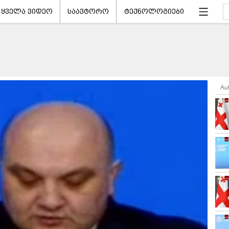
ყველა ვიდეო
საავტორო
ტექნოლოგიები
Au