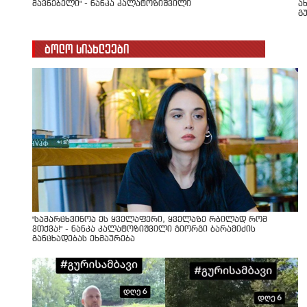
მავნებელი" - ნანკა კალატოზიშვილი
ა
გ
ბოლო სიახლეები
"სა­მარ­ცხვი­ნოა ეს ყვე­ლა­ფე­რი, ყვე­ლა­ზე რბი­ლად რომ
ვთქვა!" - ნანკა კალატოზიშვილი გიორგი ბარამიძის
განცხადებას ეხმაურება