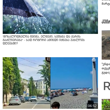
მარტ
ონაშ
"მოსალოდნელია წვიმა, ელჭექი, სეტყვა და ქარის
გაძლიერება" - სად როგორი ამინდი იქნება უახლოეს
დღეებში?
"უნდ
თქვე
გუდა
უნდა
06:52