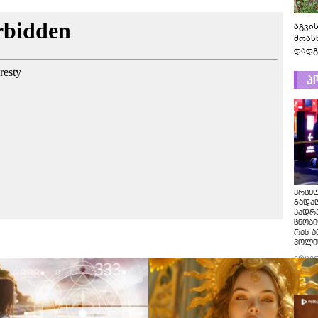
აგვის
მოას
დადგ
პ
ვრცე
გადაღ
კადრ
ცნობი
რას ა
პოლი
ვრცე
გადაღ
კადრე
ცნობი
რას ა
პოლი