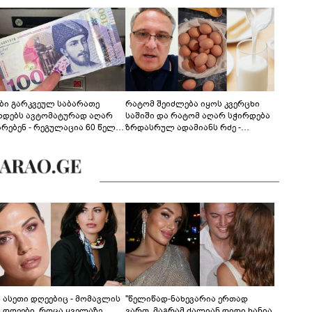
ები გარკვეულ საბარათე
რატომ შეიძლება იყოს კვერცხი
ხდებს ავტომატურად აღარ
საშიში და რატომ აღარ სჭირდება
არებენ - რეგულაცია 60 წელს
ზრდასრულ ადამიანს რძე -
ცილებულ პირებს შეეხება
ფსიქონუტრიციოლოგის
განმარტება
ს ასეთი დღეებიც - მომავლის
"წელიწად-ნახევარია ერთად
ს დღეები, როცა ყველაზე
ვართ, მაგრამ ძალიან დიდი ხანია,