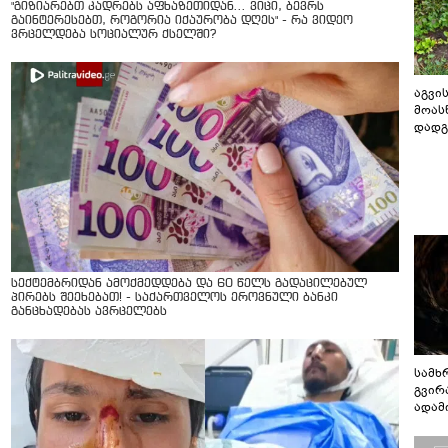
"გიზიარებთ კადრებს აფხაზეთიდან... ვიცი, ბევრს
გაინტერესებთ, როგორია იქაურობა დღეს" - რა ვიდეო
ვრცელდება სოციალურ ქსელში?
აგვის
მოას
დადგ
სექტემბრიდან ამოქმედდება და 60 წელს გადაცილებულ
პირებს შეეხებათ! - საქართველოს ეროვნული ბანკი
განცხადებას ავრცელებს
სამხ
გვირ
ადამ
ბუნებ
ლაბი