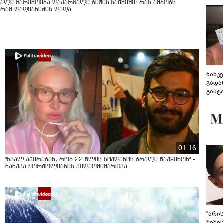
ხალი გარემოება დაკარგული ბიჭის საქმეში: რას ამბობს
ურამ დადიანიძის დედა
ბანკ
გადა
გაატ
გადა
01:16
"ხვალ აპირებენ, რომ 22 წლის სტუდენტს ბრალი წაუყენონ" -
ნანუკა ჟორჟოლიანის ვიდეომიმართვა
"არი
შიში