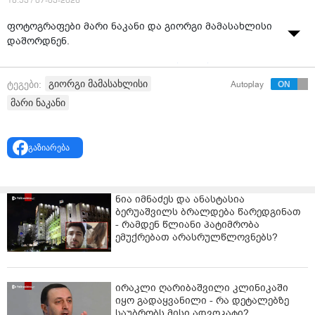
18:53 / 07-03-2026
ფოტოგრაფები მარი ნაკანი და გიორგი მამასახლისი
დაშორდნენ.
როგორც მარი ნაკანმა გადაცემა
"სარკასტიკაში"
განაცხადა, დაშორების მიზეზი მესამე პიროვნება
გიორგი მამასახლისი
ტეგები:
Autoplay
გახდა.
მარი ნაკანი
გაზიარება
ნია იმნაძეს და ანასტასია
ბერუაშვილს ბრალდება წარედგინათ
- რამდენ წლიანი პატიმრობა
ემუქრებათ არასრულწლოვნებს?
ირაკლი ღარიბაშვილი კლინიკაში
იყო გადაყვანილი - რა დეტალებზე
საუბრობს მისი ადვოკატი?