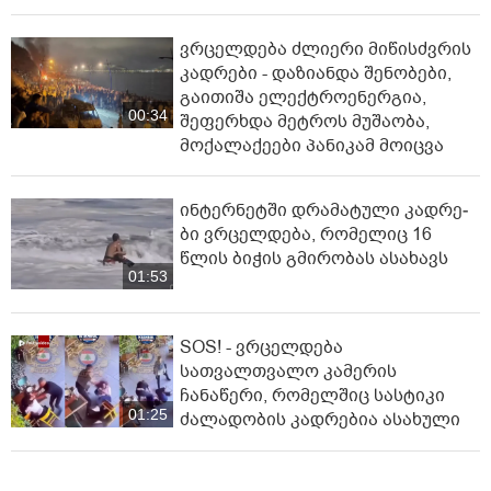
ვრცელდება ძლიერი მიწისძვრის
კადრები - დაზიანდა შენობები,
გაითიშა ელექტროენერგია,
00:34
შეფერხდა მეტროს მუშაობა,
მოქალაქეები პანიკამ მოიცვა
ინ­ტერ­ნეტ­ში დრა­მა­ტუ­ლი კად­რე­
ბი ვრცელდება, რომელიც 16
წლის ბიჭის გმირობას ასახავს
01:53
SOS! - ვრცელდება
სათვალთვალო კამერის
ჩანაწერი, რომელშიც სასტიკი
01:25
ძალადობის კადრებია ასახული