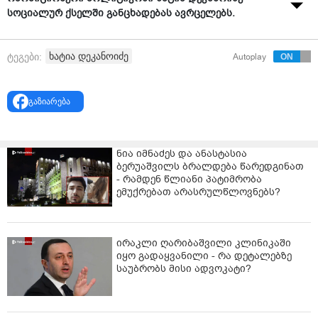
სოციალურ ქსელში განცხადებას ავრცელებს.
"ყველაზე უფრო დიდი მტრობა და დანაშაული
საკუთარი ხალხის მიმართ ზუსტად ის არის, რასაც
ხატია დეკანოიძე
ტეგები:
Autoplay
ივანიშვილი ახლა აკეთებს:
უმძიმესი გეოპოლოტიკური საფრთხეების პირობებში
გაზიარება
ხალხის ისევ დაყოფა, მტრად გამოცხადება და
ქართველი ხალხის დანაწევრება.
ჩვენ გავაერთიანებთ ხალხს და ვიზრუნებთ ყველაზე." -
ნია იმნაძეს და ანასტასია
ბერუაშვილს ბრალდება წარედგინათ
წერს ხატია დეკანოიძე.
- რამდენ წლიანი პატიმრობა
ემუქრებათ არასრულწლოვნებს?
ირაკლი ღარიბაშვილი კლინიკაში
იყო გადაყვანილი - რა დეტალებზე
საუბრობს მისი ადვოკატი?