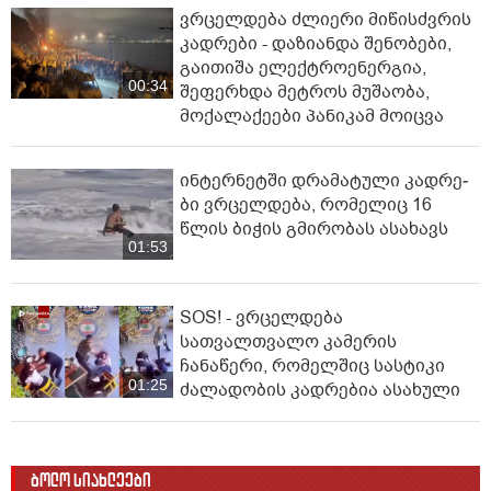
ვრცელდება ძლიერი მიწისძვრის
კადრები - დაზიანდა შენობები,
გაითიშა ელექტროენერგია,
00:34
შეფერხდა მეტროს მუშაობა,
მოქალაქეები პანიკამ მოიცვა
ინ­ტერ­ნეტ­ში დრა­მა­ტუ­ლი კად­რე­
ბი ვრცელდება, რომელიც 16
წლის ბიჭის გმირობას ასახავს
01:53
SOS! - ვრცელდება
სათვალთვალო კამერის
ჩანაწერი, რომელშიც სასტიკი
01:25
ძალადობის კადრებია ასახული
ბოლო სიახლეები