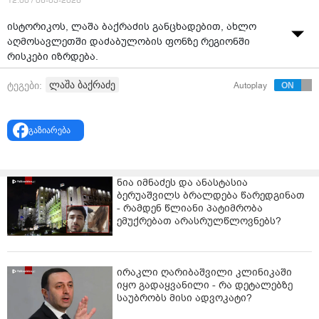
12:00 / 06-03-2026
ისტორიკოს, ლაშა ბაქრაძის განცხადებით, ახლო
აღმოსავლეთში დაძაბულობის ფონზე რეგიონში
რისკები იზრდება.
ბაქრაძემ „პალიტრანიუსის“ გადაცემაში „თავისუფალი
ლაშა ბაქრაძე
ტეგები:
Autoplay
სტუდია“ ახლო აღმოსავლეთში მიმდინარე საომარ
მოქმედებებზე ისაუბრა და განაცხადა, რომ რეგიონში
შექმნილმა ვითარებამ ქაოსი გამოიწვია.
გაზიარება
ბაქრაძემ ასევე აღნიშნა, რომ რეგიონში მიმდინარე
ომები დიდ რესურსს მოითხოვს და ვითარება
ნია იმნაძეს და ანასტასია
განსაკუთრებით სახიფათო იქნებოდა იმ შემთხვევაში,
ბერუაშვილს ბრალდება წარედგინათ
თუ ირანს ატომური იარაღი ექნებოდა.
- რამდენ წლიანი პატიმრობა
ემუქრებათ არასრულწლოვნებს?
ირაკლი ღარიბაშვილი კლინიკაში
იყო გადაყვანილი - რა დეტალებზე
საუბრობს მისი ადვოკატი?