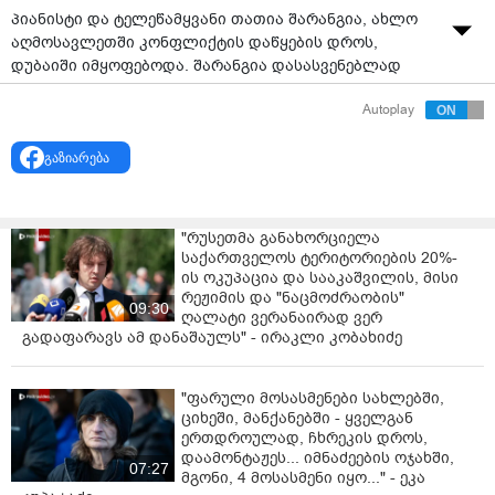
პიანისტი და ტელეწამყვანი თათია შარანგია, ახლო
აღმოსავლეთში კონფლიქტის დაწყების დროს,
დუბაიში იმყოფებოდა. შარანგია დასასვენებლად
ოჯახთან ერთად გაემგზავრა, თუმცა მისი გეგმები,
Autoplay
აშკარად, შეიცვალა და ახლა ცდილობს, როგორმე
საქართველოში დაბრუნდეს.
გაზიარება
„ჯერ ომანში ვართ, მალე აეროპორტისკენ... იმედია,
დღეს ჩამოვალ თბილისში“, - წერს თათია შარანგია
ინსტაგრამზე.
"რუსეთმა განახორციელა
საქართველოს ტერიტორიების 20%-
ის ოკუპაცია და სააკაშვილის, მისი
რეჟიმის და "ნაცმოძრაობის"
09:30
ღალატი ვერანაირად ვერ
გადაფარავს ამ დანაშაულს" - ირაკლი კობახიძე
"ფარული მოსასმენები სახლებში,
ციხეში, მანქანებში - ყველგან
ერთდროულად, ჩხრეკის დროს,
დაამონტაჟეს... იმნაძეების ოჯახში,
07:27
მგონი, 4 მოსასმენი იყო..." - ეკა