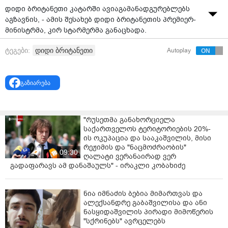
დიდი ბრიტანეთი კატარში ავიაგამანადგურებლებს
აგზავნის, - ამის შესახებ დიდი ბრიტანეთის პრემიერ-
მინისტრმა, კირ სტარმერმა განაცხადა.
კირ სტარმერის ცნობით, დიდი ბრიტანეთის მთავრობა
დიდი ბრიტანეთი
ტეგები:
Autoplay
კატარში დამატებით Typhoon-ის ტიპის 4
ავიაგამანადგურებელს აგზავნის.
გაზიარება
„მიზანი კატარსა და რეგიონში თავდაცვითი
ოპერაციების გაძლიერებაა. ჩვენ თავდაცვის სწორი
გეგმა გვაქვს“, - განაცხადა დიდი ბრიტანეთის
"რუსეთმა განახორციელა
პრემიერმა.
საქართველოს ტერიტორიების 20%-
ის ოკუპაცია და სააკაშვილის, მისი
სტარმერის ცნობით, დიდმა ბრიტანეთმა
რეჟიმის და "ნაცმოძრაობის"
ავიაგამადგურებლები ახლო აღმოსავლეთში ჯერ
09:30
ღალატი ვერანაირად ვერ
კიდევ იანვარსა და თებერვალში განალაგა.
გადაფარავს ამ დანაშაულს" - ირაკლი კობახიძე
ნია იმნაძის ბებია მიმართვას და
ალექსანდრე გაბაშვილისა და ანი
ნასყიდაშვილის პირადი მიმოწერის
"სქრინებს" ავრცელებს