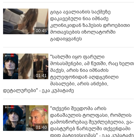
გიგა ავალიანის საქმეზე
დაკავებული ნია იმნაძე
კლინიკიდან ზაჰესის დროებითი
00:45
მოთავსების იზოლატორში
გადაიყვანეს
"სახლში იყო ფარული
მოსასმენები, ამ წუთში, რაც ხელთ
მაქვს, არის ნია იმნაძის
01:41
ტელეფონიდან აღდგენილი
მასალები, არის ანძები,
დეტალურები" - ეკა კუპატაძე
"თქვენი შეცდომა არის
დანაშაულის ტოლფასი, რომ­ლის
გა­მოს­წო­რე­ბაც შე­უძ­ლე­ბე­ლია, ვა­
01:40
დას­ტუ­რებ წარ­სულ­ში თქვენ­და­მი
დიდ პა­ტი­ვის­ცე­მას" - ეკა კუპატაძე