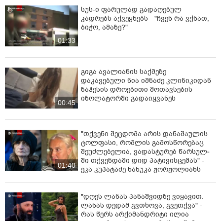
სუს-ი ფარულად გადაღებულ
კადრებს აქვეყნებს - "ჩვენ რა ვქნათ,
ბიჭო, ამაზე?"
01:33
გიგა ავალიანის საქმეზე
დაკავებული ნია იმნაძე კლინიკიდან
ზაჰესის დროებითი მოთავსების
იზოლატორში გადაიყვანეს
00:45
"თქვენი შეცდომა არის დანაშაულის
ტოლფასი, რომ­ლის გა­მოს­წო­რე­ბაც
შე­უძ­ლე­ბე­ლია, ვა­დას­ტუ­რებ წარ­სულ­
ში თქვენ­და­მი დიდ პა­ტი­ვის­ცე­მას" -
01:40
ეკა კუპატაძე ნანუკა ჟორჟოლიანს
"დღეს ლანას პანაშვიდზე ვიყავით.
ლანას დედამ გვთხოვა, გვეთქვა" -
რას წერს არქიმანდრიტი ილია