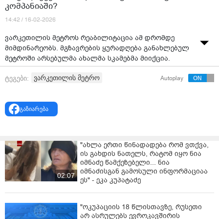
კომპანიაში?
14:42 / 16-02-2026
ვარკეთილის მეტროს რეაბილიტაცია ამ დრომდე
მიმდინარეობს. მგზავრების ყურადღება განახლებულ
მეტროში არსებულმა ახალმა სკამებმა მიიქცია.
როგორც თბილისის სატრანსპორტო კომპანიაში
ვარკეთილის მეტრო
ტეგები:
Autoplay
ამბობენ, ეს სკამების საბოლოო ვიზუალი არ არის და
დასრულების შემდეგ, ამ ფორმით არ იქნება.
გაზიარება
„ეს სკამების საბოლოო ვიზუალი არ იქნება.
არაა დასრულებული და შესაბამისად, რადგან
სამუშაოები მიმდინარეობს შეფუთულიც ამიტომაა.
"ახლა ერთი წინადადება რომ ვთქვა,
ის გახდის ნათელს, რატომ იყო ნია
მს “ვარკეთილის” რეაბილიტაციის დასრულების ზუსტ
იმნაძე წამქეზებელი... ნია
იმნაძისგან გამოსული ინფორმაციაა
ვადას ვერ გეუბნებით, ვინაიდან ხელშეკრულებაში
02:07
ეს" - ეკა კუპატაძე
ცვლილება შევიდა და გადაიწია თარიღმა.
სამუშაოები მიმდინარეობს“, - ნათქვამია
განცხადებაში.
"ოკუპაციის 18 წლისთავზე, რუსეთი
არ ასრულებს ევროკავშირის