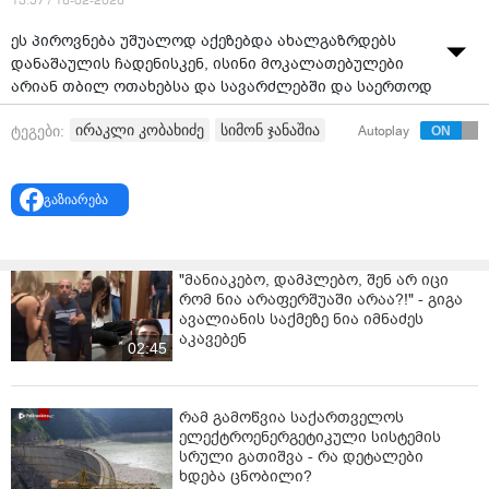
13:57 / 16-02-2026
ეს პიროვნება უშუალოდ აქეზებდა ახალგაზრდებს
დანაშაულის ჩადენისკენ, ისინი მოკალათებულები
არიან თბილ ოთახებსა და სავარძლებში და საერთოდ
არ აწუხებთ ის, რომ მათ გამო, მათ მიერ მოტყუებული
ირაკლი კობახიძე
სიმონ ჯანაშია
ტეგები:
Autoplay
ახალგაზრდები დღეს სხედან ციხეში, - ამის შესახებ
საქართველოს პრემიერ-მინისტრმა ირაკლი
კობახიძემ ჟურნალისტებს სიმონ ჯანაშიასთან
გაზიარება
დაკავშირებით დასმული კითხვის საპასუხოდ
განუცხადა.
მთავრობის მეთაურის თქმით, „ეს ადამიანი ფრონტის
"მანიაკებო, დამპლებო, შენ არ იცი
უკანა ხაზზე იდგა და წინა ხაზზე ძალადობდნენ მის
რომ ნია არაფერშუაში არაა?!" - გიგა
მიერ წაქეზებული ადამიანები, რომლების შემდეგ
ავალიანის საქმეზე ნია იმნაძეს
მოხვდნენ საპატიმრო დაწესებულებებში“.
აკავებენ
02:45
რამ გამოწვია საქართველოს
ელექტროენერგეტიკული სისტემის
სრული გათიშვა - რა დეტალები
ხდება ცნობილი?