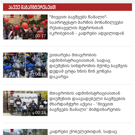
სპეციალობებზე. ილიას სახელმწიფო უნივერსიტეტში -
ასევე დაგაინტერესებთ
პედაგოგიკის პროგრამებსა და ABET აკრედიტაციის
მქონე STEM სპეციალობებზე. სოხუმის სახელმწიფო
"მიეცით ბავშვებს წამალი"-
უნივერსიტეტში - აგრარულ სპეციალობებზე, ქართულ-
საპროტესტო მარშის მონაწილეები
რუსთაველის მეტროსთან
აფხაზური ენის და ლიტერატურისა და პედაგოგიკის
იკრიბებიან - კადრები ადგილიდან
სპეციალობებზე. სახელოვნებო უნივერსიტეტები და
00:17
სპორტის უნივერსიტეტი სტუდენტებს მიიღებენ
შესაბამის სპეციალობებზე. ბათუმისა და ქუთაისის
უნივერსიტეტები შეინარჩუნებენ მრავალფუნქციურ
ვითარება მთავრობის
დატვირთვას.ზუგდიდის, გორის, ახალციხისა და
ადმინისტრაციასთან, სადაც
დიუშენის სინდრომის მქონე ბავშვის
თელავის უნივერსიტეტებში აქცენტი გაკეთდება
დედამ ცოტა ხნის წინ გონება
აგრარულ სპეციალობებზე, ტურიზმის მიმართულებასა
00:16
დაკარგა
და პედაგოგიკაზე. ამ ეტაპზე, მთავრობის მიერ
დამტკიცებულ დადგენილებაში აგრარული
მიმართულება დროებით რჩება საქართველოს
მთავრობის ადმინისტრაციასთან
ტექნიკურ უნივერსიტეტში, შესაბამისად, მიღება
დიუშენით დაავადებული ბავშვების
მხარდამჭერი აქცია - “მიეცით
გამოცხადდება ტექნიკური უნივერსიტეტის სახელით.
ბავშვებს წამალი” მიმდინარეობს
00:16
წყარო: IPN
კადრები ქობულეთიდან, სადაც