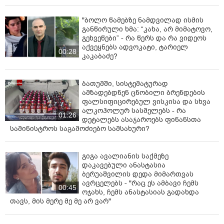
კერძოდ, 2026-2027 სასწავლო წელს, თსუ-ში არსებულ
"ბოლო წამებზე ნამდვილად ისმის
პროგრამებზე, ჯამურად, მისაღებ სტუდენტთა ოდენობა
განწირული ხმა: “კახა, არ მიმატოვო,
6650-ით განისაზღვრა.
გეხვეწები” - რა წერს და რა ვიდეოს
აქვეყნებს ადვოკატი, ტარიელ
00:28
საქართველოს ტექნიკური უნივერსიტეტის
კაკაბაძე?
პროგრამებზე მომდევნო სასწავლო წელს 3880
მისაღები ადგილი იქნება გათვალისწინებული, ხოლო
ბათუმში, სისტემატურად
ილიას უნივერსიტეტს, სასწავლებელში არსებულ
ამზადებდნენ ცნობილი ბრენდების
პროგრამებზე, ჯამურად, 300 სტუდენტის მიღების
ფალსიფიცირებულ ვისკისა და სხვა
შესაძლებლობა ექნება.
ალკოჰოლურ სასმელებს - რა
01:26
დეტალებს ასაჯაროებს ფინანსთა
ასევე, თბილისის სახელმწიფო უნივერსიტეტი
სამინისტროს საგამოძიებო სამსახური?
სტუდენტებს მიიღებს ისეთ მიმართულებებზე,
როგორიცაა ზუსტი და საბუნებისმეტყველო
მეცნიერებები; ჰუმანიტარული მეცნიერებები,
გიგა ავალიანის საქმეზე
დაკავებული ანასტასია
პედაგოგიკის გამოკლებით; სამართალი; ეკონომიკა
ბერუაშვილის დედა მიმართვას
და ბიზნესის ადმინისტრირება; სოციალური და
ავრცელებს - "რაც ეს ამბავი ჩემს
პოლიტიკური მეცნიერებები. საქართველოს ტექნიკურ
00:45
ოჯახს, ჩემს ანასტასიას გადახდა
უნივერსიტეტში მიღება გამოცხადდება საინჟინრო-
თავს, მის მერე მე მე არ ვარ"
ტექნიკურ დისციპლინებზე. თბილისის სახელმწიფო
სამედიცინო უნივერსიტეტში - მედიცინის