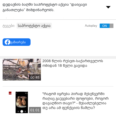
დედაენის ბაღში საპროტესტო აქცია “დაიცავი
განათლება” მიმდინარეობს.
აქციის მონაწილეები განათლების სამინისტროს მიერ
სახელმწიფო უნივერსიტეტებში კვოტების
საპროტესტო აქცია
ტეგები:
Autoplay
განაწილებასთან დაკავშირებით მიღებულ
გადაწყვეტილებებს აპროტესტებენ.
გაზიარება
ორგანიზატორების ინფორმაციით, იქნება სიტყვით
გამოსვლებიც.
როგორც აქციის ერთ-ერთმა მონაწილემ, ვანო
2008 წლის რუსეთ-საქართველოს
ომიდან 18 წელი გავიდა
გომურაშვილმა აღნიშნა, დედაენის ბაღიდან 19:00
საათზე გაიმართება მსვლელობაც, რომელიც,
საბოლოოდ ილიას სახელმწიფო უნივერსიტეტთან
00:45
დასრულდება.
ცნობისთვის, განათლების მინისტრმა დაასახელა,
"რატომ იყრება პირად მესენჯერში
რომელი სახელმწიფო უნივერსიტეტი რომელ
რაღაც გაუგებარი ფოტოები, როგორ
ფაკულტეტზე გამოაცხადებს მიღებას. ასევე დადგინდა
დავაღწიო თავი?" - შესაძლებელია
თუ არა ამ ფუნქციის წაშლა?
კვოტები, თუ რამდენ სტუდენტს მიიღებენ
01:01
უნივერსიტეტები.