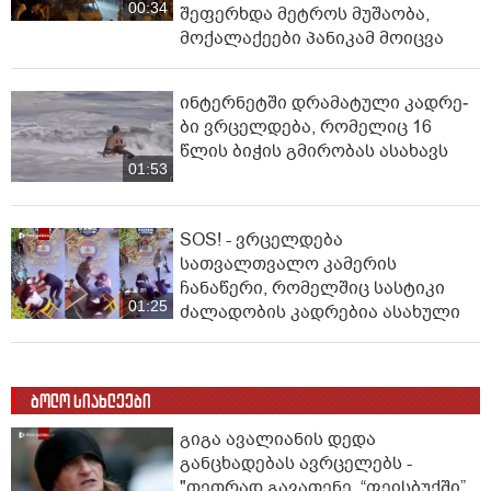
00:34
შეფერხდა მეტროს მუშაობა,
მოქალაქეები პანიკამ მოიცვა
ინ­ტერ­ნეტ­ში დრა­მა­ტუ­ლი კად­რე­
ბი ვრცელდება, რომელიც 16
წლის ბიჭის გმირობას ასახავს
01:53
SOS! - ვრცელდება
სათვალთვალო კამერის
ჩანაწერი, რომელშიც სასტიკი
01:25
ძალადობის კადრებია ასახული
ბოლო სიახლეები
გიგა ავალიანის დედა
განცხადებას ავრცელებს -
"თეთრად გავათენე, “ფეისბუქში”