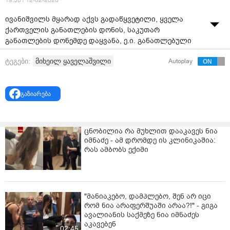
19:50 / 12-02-2026
ივანიშვილს მყარად აქვს გადაწყვეტილი, ყველა
ქართველის განათლების დონის, საკუთარ
განათლების დონემდე დაყვანა, ე.ი. განათლებული
ადამიანების გაქრობა საქართველოში, - ამის შესახებ
მიხეილ ყაველაშვილი
ტეგები:
Autoplay
საქართველოს მესამე პრეზიდენტი მიხეილ
სააკაშვილი წერილში წერს, რომელსაც მის პირად
„ფეისბუქ“ გვერდზე ვრცელდება.
გაზიარება
„ილიაუნი, რომელიც ჩემს დროს და ჩემი აქტიური
მონაწილეობით შეიქმნა - იხურება. მოხდა ის, რასაც მე
ვამბობდი და ვაფრთხილებდი, მათ ვისაც „გეპეის“ არ
ცნობილია რა მუხლით დააკავეს ნია
გაუქმება გაუხარდა.
იმნაძე - ამ დრომდე ის კლინიკაშია:
რას ამბობს ექიმი
აი, მიადგნენ ილიაუნის, შემდეგ ეგრევე მოჰყვება
„საქართველოს უნივერსიტეტი“ და „თავისუფალი
უნივერსიტეტი“. ამის შემდეგ „კავკასიის“ და სხვები.
ივანიშვილს მყარად აქვს გადაწყვეტილი, ყველა
"მანიაკებო, დამპლებო, შენ არ იცი
რომ ნია არაფერშუაში არაა?!" - გიგა
ქართველის განათლების დონის, საკუთარ
ავალიანის საქმეზე ნია იმნაძეს
განათლების დონემდე დაყვანა, ე.ი. განათლებული
აკავებენ
ადამიანების გაქრობა საქართველოში. ახლა კი
02:45