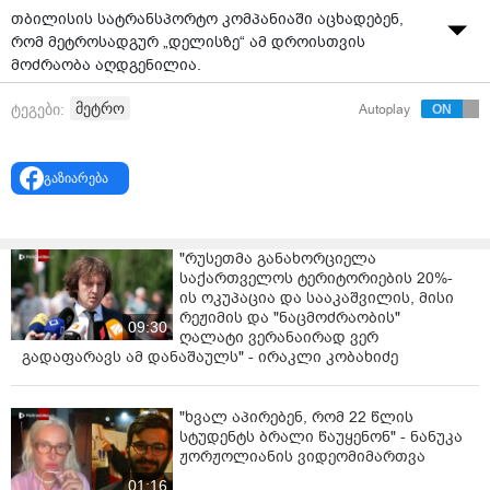
თბილისის სატრანსპორტო კომპანიაში აცხადებენ,
რომ მეტროსადგურ „დელისზე“ ამ დროისთვის
მოძრაობა აღდგენილია.
როგორც „ინტერპრესნიუსს“ კომპანიაში განუცხადეს,
მეტრო
ტეგები:
Autoplay
მეტროსადგურზე მატარებელს ცეცხლი არ გასჩენია,
მას ჰქონდა ტექნიკური ხარვეზი და ჩიხში შეიყვანეს.
გაზიარება
„მატარებელს ტექნიკური ხარვეზი ჰქონდა, დაიცალა
მგზავრებისგან და ჩიხში შევიყვანეთ. მოძრაობა 3
წუთით შეფერხდა და საბურთალოს ხაზიც და პირველი
"რუსეთმა განახორციელა
ხაზიც მუშაობს ჩვეულ რეჟიმში“,- განაცხადეს
საქართველოს ტერიტორიების 20%-
სატრანსპორტო კომპანიაში.
ის ოკუპაცია და სააკაშვილის, მისი
რეჟიმის და "ნაცმოძრაობის"
09:30
ღალატი ვერანაირად ვერ
გადაფარავს ამ დანაშაულს" - ირაკლი კობახიძე
"ხვალ აპირებენ, რომ 22 წლის
სტუდენტს ბრალი წაუყენონ" - ნანუკა
ჟორჟოლიანის ვიდეომიმართვა
01:16