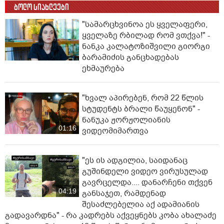
ბოლო სიახლეები
"სა­მარ­ცხვი­ნოა ეს ყვე­ლა­ფე­რი,
ყვე­ლა­ზე რბი­ლად რომ ვთქვა!" -
ნანკა კალატოზიშვილი გიორგი
ბარამიძის განცხადებას
ეხმაურება
"ხვალ აპირებენ, რომ 22 წლის
სტუდენტს ბრალი წაუყენონ" -
ნანუკა ჟორჟოლიანის
01:16
ვიდეომიმართვა
"ეს ის ადგილია, საიდანაც
გუშინდელი ვიდეო ვირუსულად
გავრცელდა.... დანარჩენი თქვენ
04:19
განსაჯეთ, რამდენად
შესაძლებელია აქ ადამიანის
გადავარდნა" - რა კადრებს აქვეყნებს კობა ახალაძე