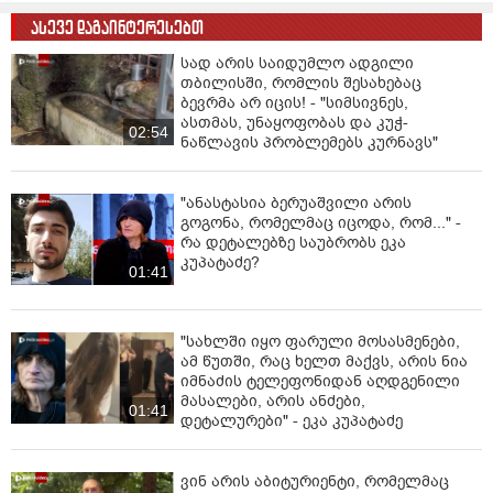
ბი­ნებ­ლო­ბას ედა­ვე­ბო­და, ახლა გან­სა­კუთ­რე­ბით მძი­მე
ასევე დაგაინტერესებთ
და­ნა­შა­უ­ლის შე­უ­ტყო­ბი­ნებ­ლო­ბის­თვის წა­უ­ყე­ნეს ბრა­
ლი, რაც უფრო მძი­მე მუხ­ლია და ის­ჯე­ბა თა­ვი­სუფ­ლე­
სად არის საიდუმლო ადგილი
ბის აღ­კვე­თით ვა­დით სა­მი­დან 7 წლამ­დე.
თბილისში, რომლის შესახებაც
ბევრმა არ იცის! - "სიმსივნეს,
ასთმას, უნაყოფობას და კუჭ-
02:54
ნაწლავის პრობლემებს კურნავს"
"ანასტასია ბერუაშვილი არის
გოგონა, რომელმაც იცოდა, რომ..." -
რა დეტალებზე საუბრობს ეკა
კუპატაძე?
01:41
"სახლში იყო ფარული მოსასმენები,
ამ წუთში, რაც ხელთ მაქვს, არის ნია
იმნაძის ტელეფონიდან აღდგენილი
მასალები, არის ანძები,
01:41
დეტალურები" - ეკა კუპატაძე
ვინ არის აბიტურიენტი, რომელმაც