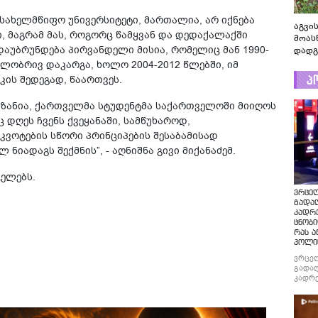
ახელმწიფო უნივერსიტეტი, მართალია, არ იქნება
აგვის
 მაგრამ მას, როგორც წამყვან და დედაქალაქში
მოას
უბრუნდება პირვანდელი მისია, რომელიც მან 1990-
დადგ
ილობრივ დაკარგა, ხოლო 2004-2012 წლებში, იმ
პ
ს შედეგად, წაართვეს.
იზანია, ქართველმა სტუდენტმა საქართველოში მიიღოს
დღეს ჩვენს ქვეყანაში, სამწუხაროდ,
კვოტების სწორი პრინციპების შესაბამისად
 ნიადაგს შექმნის”, - აღნიშნა გივი მიქანაძემ.
ელებს.
ვრცე
გადაღ
კადრ
ცნობი
რას ა
პოლი
ვრცე
გადაღ
კადრე
ცნობი
რას ა
პოლი