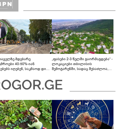
თაველზე მდებარე
„ფასები 2-3 წელში გაორმაგდება“ -
უმროები 40-50%-იან
ლოკაციები თბილისის
მებებს იღებენ, საკმაოდ დიდი
შემოგარენში, სადაც შესაძლოა,
ლისკენ წავალთ - მეგონა,
მიწები გაძვირდეს
ც მოიფიქრებდა და ბიზნესს
დებოდა“