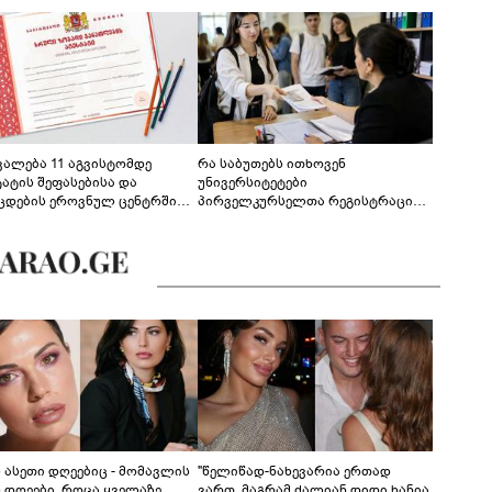
ევალება 11 აგვისტომდე
რა საბუთებს ითხოვენ
ტატის შეფასებისა და
უნივერსიტეტები
ცდების ეროვნულ ცენტრში
პირველკურსელთა რეგისტრაციის
გენა - დეტალები
დროს
ს ასეთი დღეებიც - მომავლის
"წელიწად-ნახევარია ერთად
ს დღეები, როცა ყველაზე
ვართ, მაგრამ ძალიან დიდი ხანია,