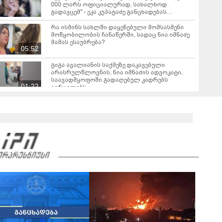
000 ლარს ოფიციალურად, სახალხოდ
გადავცემ" - ეკა კუპატაძე განცხადებას
ავრცელებს
რა ისმინს სახლში დაყენებული მომსასმენი
მოწყობილობის ჩანაწერში, სადაც ნია იმნაძე
მამას ესაუბრება?
05:52
გიგა ავალიანის საქმეზე დაკავებული
არასრულწლოვნის, ნია იმნაძის ადვოკატი,
საავადმყოფოში გადაღებულ კადრებს
01:22
ავრცელებს
ამ წუთეში ბათუმში, ე.წ. ხოფის ბაზრობაზე
ხანძარია
02:10
ვრცელდება ავარიის მომენტში გადაღებული
კადრები ბათუმიდან - "ვაიმე, ეს რა იყო, ყოჩაღ
"მარშრუტკის" მძღოლს"
00:20
"ამ ვიდეოს ნახვის შემდეგ, როდესაც დავურეკე
გურამის დედას ცალსახად განაცხადა..." - რას
ამბობს ადვოკატი ტარიელ კაკაბაძე?
03:57
"- გათა***ბულო, წადი და დაწერე განცხადება