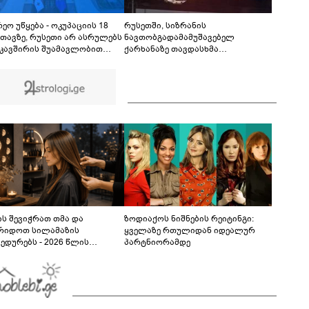
თუ დანაშაულს ჩავდივარ...- მემუქრები?" -
სოციალურ ქსელში სკანდალური კადრები
00:29
ვრცელდება
ეო უწყება - ოკუპაციის 18
რუსეთში, სიზრანის
თავზე, რუსეთი არ ასრულებს
ნავთობგადამამუშავებელ
კავშირის შუამავლობით
ქარხანაზე თავდასხმა
ბულ 2008 წლის 12 აგვისტოს
განხორციელდა
ის შეწყვეტის შეთანხმებას -
ც, აფართოებს საკუთარ
ონო კონტროლს ოკუპირებულ
ონებში
ს შევიჭრათ თმა და
ზოდიაქოს ნიშნების რეიტინგი:
რიდოთ სილამაზის
ყველაზე რთულიდან იდეალურ
ედურებს - 2026 წლის
პარტნიორამდე
სტოს ასტროლოგიური
კვლევი