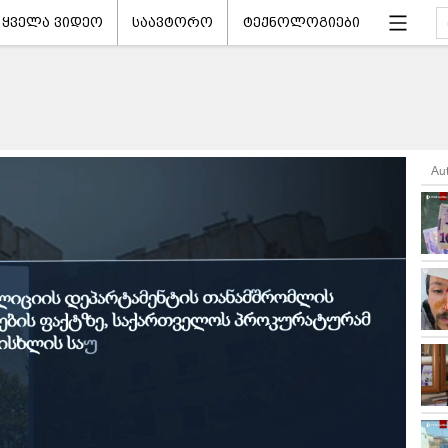
ყველა ვიდეო
საავტორო
ტექნოლოგიები
Au