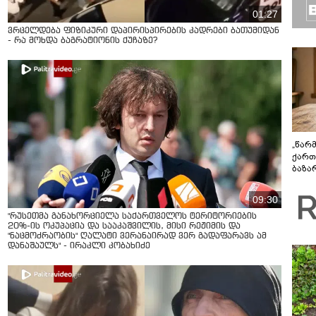
01:27
ვრცელდება ფიზიკური დაპირისპირების კადრები ბათუმიდან
- რა მოხდა ბაგრატიონის ქუჩაზე?
„წარ
ქართ
ბაზა
დეტა
09:30
"რუსეთმა განახორციელა საქართველოს ტერიტორიების
20%-ის ოკუპაცია და სააკაშვილის, მისი რეჟიმის და
"ნაცმოძრაობის" ღალატი ვერანაირად ვერ გადაფარავს ამ
დანაშაულს" - ირაკლი კობახიძე