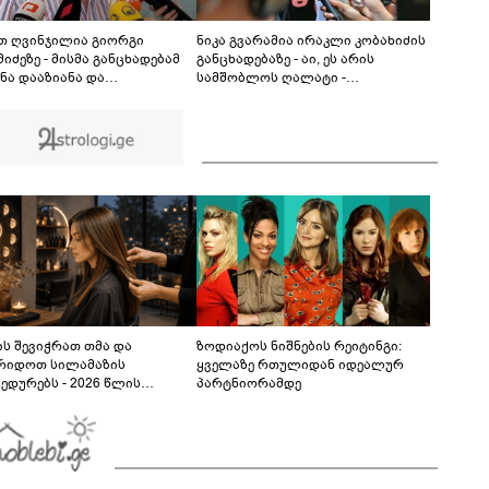
2012 წლის "გამარჯვება" ვინც იზეიმეთ, სწორედ
ეგ იყო ქართული ისტორიული კატასტროფა და
რაც რუსმა ჯარით ვერ აიღო, შიდა ღალატით
თ ღვინჯილია გიორგი
ნიკა გვარამია ირაკლი კობახიძის
გაინაღდა" - რას წერს მიხეილ სააკაშვილი
იძეზე - მისმა განცხადებამ
განცხადებაზე - აი, ეს არის
ანა დააზიანა და
სამშობლოს ღალატი -
ძოლებსა და ვეტერანებს
ნამდვილად, უტყუარად და არა
აცხყოფა მიაყენა
მხოლოდ პოლიტიკურ, ემოციურ
განზომილებებში, არამედ
სამართლებრივადაც
ს შევიჭრათ თმა და
ზოდიაქოს ნიშნების რეიტინგი:
რიდოთ სილამაზის
ყველაზე რთულიდან იდეალურ
ედურებს - 2026 წლის
პარტნიორამდე
სტოს ასტროლოგიური
კვლევი