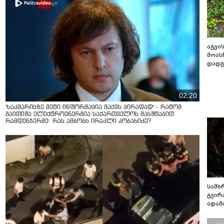
აგვის
მოას
დადგ
02:20
"საკმარისზე მეტი ინფორმაცია მაქვს პირადად" - რატომ
გაითიშა ელექტროენერგია საქართველოს მასშტაბით
რამდენჯერმე: რას ამბობს ირაკლი კობახიძე?
სამხ
გვირ
ადამ
ბუნებ
ლაბი