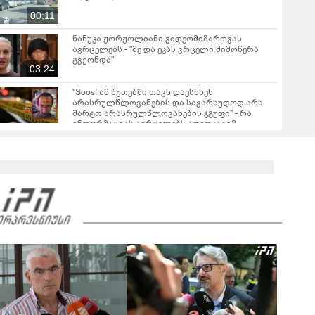
00:11
ნანუკა ჟორჟოლიანი ვიდეომიმართვას
ავრცელებს - "მე და ეკას ვრცელი მიმოწერა
გვქონდა"
03:24
"Soos! ამ წუთებში თავს დაესხნენ
არასრულწლოვანების და სავარაუდოდ არა
მარტო არასრულწლოვანების ჯგუფი" - რა
ინფორმაციას ავრცელებს ადვოკატი?
მარშის - „გვახსოვს გმირები, გვახსოვს მტერი” -
მონაწილეებმა გმირთა მემორიალთან
სანთლები დაანთეს და გმირების ხსოვნას
00:44
პატივი მიაგეს: კადრები ადგილიდან
"იპოვონ ერთი გოგონა, ვისაც გიგა
სექსუალურად ავიწროებდა - თუ გამოჩნდება 10
000 ლარს ოფიციალურად, სახალხოდ
გადავცემ" - ეკა კუპატაძე განცხადებას
ავრცელებს
რა ისმის სახლში დაყენებული მოსასმენი
მოწყობილობის ჩანაწერში, სადაც ნია იმნაძე
მამას ესაუბრება?
05:52
"2008 წელს საქართველო გადავარჩინეთ - აი,