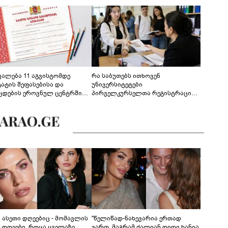
ევალება 11 აგვისტომდე
რა საბუთებს ითხოვენ
ტატის შეფასებისა და
უნივერსიტეტები
ცდების ეროვნულ ცენტრში
პირველკურსელთა რეგისტრაციის
გენა - დეტალები
დროს
ს ასეთი დღეებიც - მომავლის
"წელიწად-ნახევარია ერთად
ს დღეები, როცა ყველაზე
ვართ, მაგრამ ძალიან დიდი ხანია,