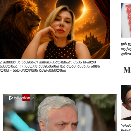
ვის 
ატეს
გამო
წარდ
12 აგვისტოს სამყარო გადატრიალდება": მზის სრული
აბნელება, რომელიც ქვეყნებისა და ადამიანების ბედს
ვლის! - ასტროლოგის გაფრთხილება
"არი
შიში