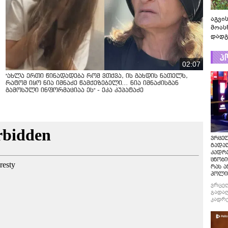
აგვის
მოას
დადგ
პ
02:07
"ახლა ერთი წინადადება რომ ვთქვა, ის გახდის ნათელს,
რატომ იყო ნია იმნაძე წამქეზებელი... ნია იმნაძისგან
გამოსული ინფორმაციაა ეს" - ეკა კუპატაძე
ვრცე
გადაღ
კადრ
ცნობი
რას ა
პოლი
ვრცე
გადაღ
კადრე
ცნობი
რას ა
პოლი