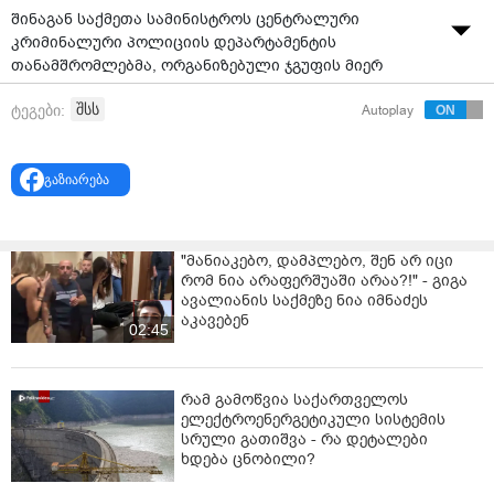
შინაგან საქმეთა სამინისტროს ცენტრალური
კრიმინალური პოლიციის დეპარტამენტის
თანამშრომლებმა, ორგანიზებული ჯგუფის მიერ
განსაკუთრებით დიდი ოდენობით ნარკოტიკული
შსს
ტეგები:
Autoplay
საშუალების უკანონო შეძენა-შენახვის და
რეალიზაციის ხელშეწყობის ბრალდებით 2 პირი:
ძმები - 2001 წელს დაბადებული ა.ა. და 2006 წელს
გაზიარება
დაბადებული ნ.ა. დააკავეს.გამოძიებით დადგინდა,
რომ ბრალდებულები განსაკუთრებით დიდი
ოდენობით ნარკოტიკული საშუალება „ალფა პვპ“ - ს
"მანიაკებო, დამპლებო, შენ არ იცი
შეძენა-შენახვას, მისი შემდგომი რეალიზაციის მიზნით
რომ ნია არაფერშუაში არაა?!" - გიგა
ავალიანის საქმეზე ნია იმნაძეს
ახდენდა.სამართალდამცველებმა დაკავებულების
აკავებენ
02:45
მხილების მიზნით, მოსამართლის განჩინების
საფუძველზე ჩატარებული ოპერატიული
ღონისძიებების ფარგლებში, ქალაქ რუსთავში,
რამ გამოწვია საქართველოს
კონკრეტულ მისამართზე მათთვის ამანათის
ელექტროენერგეტიკული სისტემის
კონტროლირებადი მიწოდება განახორციელეს,
სრული გათიშვა - რა დეტალები
ხდება ცნობილი?
რითიც ა.ა.-ს და ნ.ა. -ს დანაშაულებრივი განზრახვა
დადასტურდა.სამართალდამცველებმა ორივე პირი