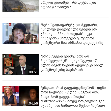
დამყარებას აიძულებდა.
სრული გათიშვა - რა დეტალები
ხდება ცნობილი?
„დაკავებულს ბრალდება საქართველოს სისხლის
სამართლის კოდექსის 157-ე პრიმა მუხლის პირველი
ნაწილით (პირადი ცხოვრების საიდუმლოს უკანონოდ
"ზეწარგადაფარებული მკვდარი,
მოპოვება, შენახვა და გამოყენება) საქართველოს
უსულოდ დაგდებული შვილი არ
სისხლის სამართლის კოდექსის 139-ე მუხლის
უნახავს იმნაძის დედას" - ეკა
პირველი ნაწილით (პირის სხეულში სექსუალური
კუპატაძის პირველი ემოციური
ხასიათის შეღწევის იძულება) და საქართველოს
კომენტარი ნია იმნაძის დაკავებაზე
სისხლის სამართლის კოდექსის 284-ე მუხლის
პირველი ნაწილით (კომპიუტერულ სისტემაში
უნებართვო შეღწევა) წარედგინა, რაც სასჯელის სახედ
"არის ეჭვები ვინმეს ხომ არ
მფარველობენ" - დაკარგული 17
და ზომად 7 წლამდე თავისუფლების აღკვეთას
წლის ბიჭის საქმის ადვოკატი ახალ
ითვალისწინებს.
გარემოებებზე საუბრობს
08:51
ბრალდებულს აღკვეთის ღონისძიების სახით
პატიმრობა უკვე შეეფარდა”, - აღნიშნულია
ინფორმაციაში.
"უნდათ, რომ გაგვაბედნიერონ - დენი
რომ ჩაქრება, ცუდია, მაგრამ რომ
მოვა, ხომ გაგვეხარდება“ -
"Palitranews"-ს პირდეპირ ეთერში გია
04:56
ხუხაშვილი სანთლის შუქით ჩაერთო