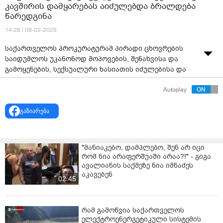
კავშირის დამყარებას აიძულებდა ბრალდება
წარედგინა
14:28 / 08-02-2026
საქართველოს პროკურატურამ პირადი ცხოვრების
საიდუმლოს უკანონოდ მოპოვების, შენახვისა და
გამოყენების, სექსუალური ხასიათის იძულებისა და
კომპიუტერულ სისტემაში უნებართვო შეღწევის
Autoplay
ფაქტებზე ერთ პირს ბრალდება წარუდგინა.
პროკურატურის თანახმად, აჭარის ავტონომიური
გაზიარება
რესპუბლიკის პროკურატურის მიერ ჩატარებული
გამოძიებით დადგინდა, რომ ბრალდებული
სოციალურ ქსელ „Facebook“-ის ანგარიშზე უნებართვო
"მანიაკებო, დამპლებო, შენ არ იცი
შეღწევის გზით გაეცნო დაზარალებულის პირად
რომ ნია არაფერშუაში არაა?!" - გიგა
მიმოწერას, რის შემდგომაც, პირადი ცხოვრების
ავალიანის საქმეზე ნია იმნაძეს
ამსახველი ინფორმაციის გავრცელების მუქარით
აკავებენ
02:45
უკანონოდ მოიპოვა დაზარალებულის ინტიმური
შინაარსის ფოტოსურათები, ასევე სახელის გამტეხი და
პირადი ცხოვრების ამსახველი ინფორმაციის
რამ გამოწვია საქართველოს
გავრცელებით, დაზარალებულს სქესობრივი კავშირის
ელექტროენერგეტიკული სისტემის