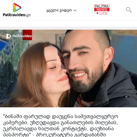
ყველა ვიდეო
"ბინაში ფარულად დაუყენა სამეთვალყურეო
კამერები, უზღუდავდა განათლების მიღებას,
უკრძალავდა ხალთან კონტაქტს, დაუზიანა
პასპორტი" - პროკურატურა გარდაბანში