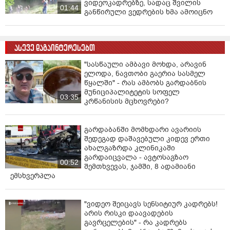
ვიდეოკადრებზე, სადაც შვილის
მოთხოვნებისა და ვალდებულებების
01:44
განწირული ვედრების ხმა ამოიცნო
შეუსრულებლობა), 157 პრიმა მუხლის პირველი
ნაწილით პირადი ცხოვრების საიდუმლოს უკანონოდ
მოპოვება და შენახვა), 363-ე მუხლის პირველი
ნაწილით (დოკუმენტის დაზიანება, ჩადენილი პირადი
ასევე დაგაინტერესებთ
მოტივით), 11 პრიმა 109-ე მუხლის „თ“ და „კ“
"სასწაული ამბავი მოხდა, არავინ
ქვეპუნქტებით (განზრახ მკვლელობა ქალისა და
ელოდა, ნავთობი გაერია სასმელ
მამაკაცის თანასწორობის შეუწყნარებლობის გამო;
წყალში" - რას ამბობს გარდაბნის
ოჯახის წევრის მიმართ) წარედგინა, რაც სასჯელის
მუნიციპალიტეტის სოფელ
03:35
სახედ და ზომად 20 წლამდე ან უვადო თავისუფლების
კრწანისის მცხოვრები?
აღკვეთას ითვალისწინებს.
გარდაბანში მომხდარი ავარიის
პროკურატურა ბრალდებულისთვის აღკვეთის
შედეგად დაშავებული კიდევ ერთი
ღონისძიების სახით პატიმრობის შეფარდების
ახალგაზრდა კლინიკაში
შუამდგომლობით, სასამართლოს კანონით დადგენილ
გარდაიცვალა - ავტოსაგზაო
00:52
ვადაში მიმართავს”,- ნათქვამია განცხადებაში.
შემთხვევას, ჯამში, 8 ადამიანი
ემსხვერპლა
"ვიდეო შეიცავს სენსიტიურ კადრებს!
არის რისკი დაავადების
გავრცელების" - რა კადრებს