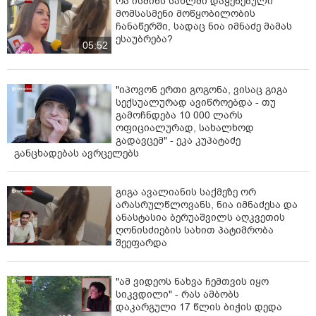
რა ისმინს სახლში დაყენებული
უფლებას.
მომსასმენი მოწყობილობის
ჩანაწერში, სადაც ნია იმნაძე მამას
ასევე ბრალდებული მუდმივად აკონტროლებდა
ესაუბრება?
05:52
დაზარალებულის გადაადგილებას, დაუზიანა
პასპორტი, ხოლო 2026 წლის დასაწყისში მეუღლის
სრულად გაკონტროლების მიზნით, მის საცხოვრებელ
"იპოვონ ერთი გოგონა, ვისაც გიგა
ბინაში, ფარულად, დააყენა სამეთვალყურეო
სექსუალურად ავიწროებდა - თუ
კამერები.
გამოჩნდება 10 000 ლარს
ოფიციალურად, სახალხოდ
5 თებერვალს ბრალდებულმა განზრახ მოკვლის
გადავცემ" - ეკა კუპატაძე
მიზნით, მეუღლეს გულ-მკერდისა და ზურგის არეში
განცხადებას ავრცელებს
დანით მიაყენა ჭრილობები.
მიღებული დაზიანებების შედეგად , დაზარალებული
გიგა ავალიანის საქმეზე ორ
არასრულწლოვანს, ნია იმნაძესა და
სამედიცინო დახმარების აღმოჩენამდე გარდაიცვალა.
ანასტასია ბერუაშვილს აღკვეთის
ღონისძიების სახით პატიმრობა
ბრალდებული სამართალდამცველებმა 2026 წლის 6
შეეფარდა
თებერვალს დააკავეს. მას ბრალდება საქართველოს
სისხლის სამართლის კოდექსის, 11 პრიმა 381 პირმა
მუხლის პირველი ნაწილით (ოჯახის ერთი წევრის მიერ
"ამ ვიდეოს ნახვა ჩემთვის იყო
ოჯახის სხვა წევრის მიმართ გამოცემული
სიკვდილი" - რას ამბობს
შემაკავებელი ორდერით გათვალისწინებული
დაკარგული 17 წლის ბიჭის დედა