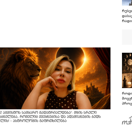
რუსეთ
დასა
რადი
თბილ
ავან
ცდილ
როდი
მოვე
პროც
აგვი
12 აგვისტოს სამყარო გადატრიალდება": მზის სრული
გზამ
აბნელება, რომელიც ქვეყნებისა და ადამიანების ბედს
ვლის! - ასტროლოგის გაფრთხილება