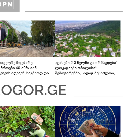
თაველზე მდებარე
„ფასები 2-3 წელში გაორმაგდება“ -
უმროები 40-50%-იან
ლოკაციები თბილისის
მებებს იღებენ, საკმაოდ დიდი
შემოგარენში, სადაც შესაძლოა,
ლისკენ წავალთ - მეგონა,
მიწები გაძვირდეს
ც მოიფიქრებდა და ბიზნესს
დებოდა“