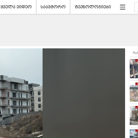
ყველა ვიდეო
საავტორო
ტექნოლოგიები
Au