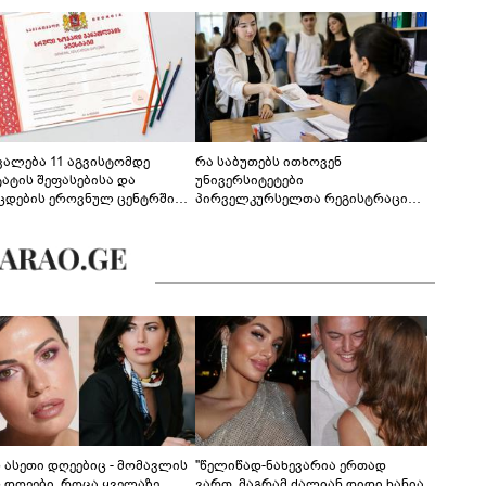
ევალება 11 აგვისტომდე
რა საბუთებს ითხოვენ
ტატის შეფასებისა და
უნივერსიტეტები
ცდების ეროვნულ ცენტრში
პირველკურსელთა რეგისტრაციის
გენა - დეტალები
დროს
ს ასეთი დღეებიც - მომავლის
"წელიწად-ნახევარია ერთად
ს დღეები, როცა ყველაზე
ვართ, მაგრამ ძალიან დიდი ხანია,