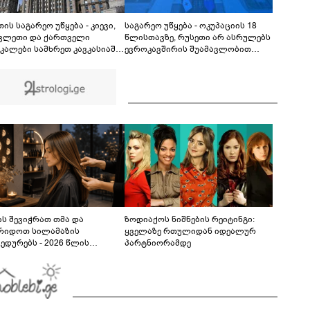
პროპაგანდა ამ ვიდეოთი მაშავებს" - რას
ამბობს ონისე ოქრიაშვილი?
02:08
ის საგარეო უწყება - კიევი,
საგარეო უწყება - ოკუპაციის 18
ვლეთი და ქართველი
წლისთავზე, რუსეთი არ ასრულებს
კალები სამხრეთ კავკასიაში
ევროკავშირის შუამავლობით
ისის ახალ სისხლიან
დადებულ 2008 წლის 12 აგვისტოს
ტიურებში ჩათრევას
ცეცხლის შეწყვეტის შეთანხმებას -
ობენ
მეტიც, აფართოებს საკუთარ
უკანონო კონტროლს ოკუპირებულ
რეგიონებში
ს შევიჭრათ თმა და
ზოდიაქოს ნიშნების რეიტინგი:
რიდოთ სილამაზის
ყველაზე რთულიდან იდეალურ
ედურებს - 2026 წლის
პარტნიორამდე
სტოს ასტროლოგიური
კვლევი