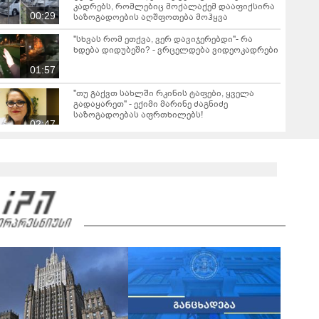
კადრებს, რომლებიც მოქალაქემ დააფიქსირა
00:29
საზოგადოების აღშფოთება მოჰყვა
"სხვას რომ ეთქვა, ვერ დავიჯერებდი"- რა
ხდება დიდუბეში? - ვრცელდება ვიდეოკადრები
01:57
"თუ გაქვთ სახლში რკინის ტაფები, ყველა
გადაყარეთ" - ექიმი მარინე ძაგნიძე
საზოგადოებას აფრთხილებს!
02:47
"ხუთი წელი ვთამაშობდი კაზინოში დღე და
ღამე... ძალიან ბევრი მიზეზი მივეცი ხალხს
სალაპარაკოდ" - თეა დარჩია
01:18
ყოფილი შს მინისტრის გამოჩენა საკუთარი
შვილის ქორწილში - ვინ არის "რკინის კაცის"
მოდელი მეუღლე და რა არის ცნობილი მის
02:09
ოჯახზე?
"გამოუშვით ყველა 5000-ლარიანი გირაოთი,
ვინც 126 პრიმა მუხლით ზის, რა პრობლემაა?!"
- რას წერს ნინო ნადირაძე თელავში მომხდარ
00:37
ინციდენტზე?
"ვინმეს თუ არ გინახავთ, "ქართული ოცნების"