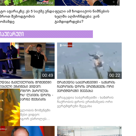
ტო აგარაკზე: ეს 5 საქმე უნდა
ფული ამ ზოდიაქოს ნიშნების
წროთ შემოდგომის
ხელში აღმოჩნდება: ვინ
ომამდე
გამდიდრდება?
ოპულარული
00:49
00:22
ლდება მკვლელობის მომენტში
ტრაგედია საბერძნეთში - ხანძრის
ებული უმძიმესი ვიდეო:
ჩაქრობის დროს ერთმანეთს ორი
ებში ჩანს, როგორ ესროლეს
ვერტმფრენი შეეჯახა
ლ "ტიკტოკერს" ლაივის დროს -
ტრაგედია საბერძნეთში - ხანძრის
მბობს მომხდარზე მექსიკის
ჩაქრობის დროს ერთმანეთს ორი
ცია
ვერტმფრენი შეეჯახა
ლდება მკვლელობის მომენტში
ებული უმძიმესი ვიდეო:
ბში ჩანს, როგორ ესროლეს
ლ "ტიკტოკერს" ლაივის დროს -
მბობს მომხდარზე მექსიკის
ცია