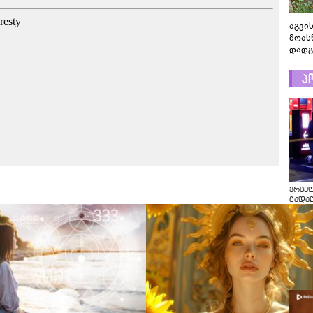
აგვის
მოას
დადგ
პ
ვრცე
გადაღ
კადრ
ცნობი
რას ა
პოლი
ვრცე
გადაღ
კადრე
ცნობი
რას ა
პოლი