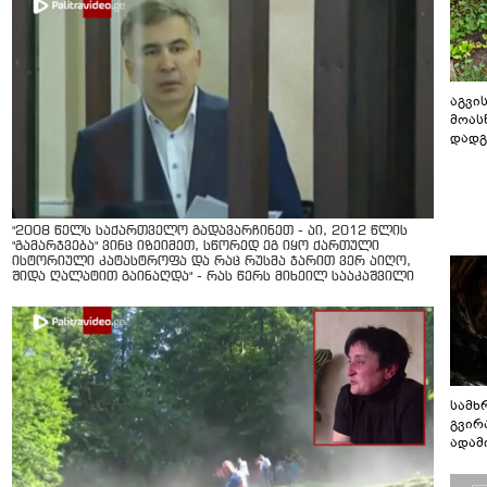
აგვის
მოას
დადგ
"2008 წელს საქართველო გადავარჩინეთ - აი, 2012 წლის
"გამარჯვება" ვინც იზეიმეთ, სწორედ ეგ იყო ქართული
ისტორიული კატასტროფა და რაც რუსმა ჯარით ვერ აიღო,
შიდა ღალატით გაინაღდა" - რას წერს მიხეილ სააკაშვილი
სამხ
გვირ
ადამ
ბუნებ
ლაბი