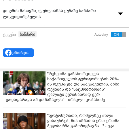
21:02 / 16-01-2026
დიღმის მასივში, ლუბლიანას ქუჩაზე ხანძარი
ლიკვიდირებულია.
როგორც საგანგებო სიტუაციების სამსახურში
„
ინტერპრესნიუსს
” განუცხადეს, შემთხვევის შედეგად
ხანძარი
ტეგები:
Autoplay
არავინ დაშავებულა.
რა გახდა ცეცხლის გაჩენის მიზეზი ჯერჯერობით
გაზიარება
უცნობია, თუმცა ადგილობრივების ინფორმაციით,
ხანძარს წინ აფეთქების ხმა უძღოდა.
"რუსეთმა განახორციელა
საქართველოს ტერიტორიების 20%-
ის ოკუპაცია და სააკაშვილის, მისი
რეჟიმის და "ნაცმოძრაობის"
09:30
ღალატი ვერანაირად ვერ
გადაფარავს ამ დანაშაულს" - ირაკლი კობახიძე
"ფოტოსურათი, რომელზეც ახლა
ვისაუბრებ, ნია იმნაძის ერთ-ერთმა
მეგობარმა გამომიგზავნა..." - ეკა