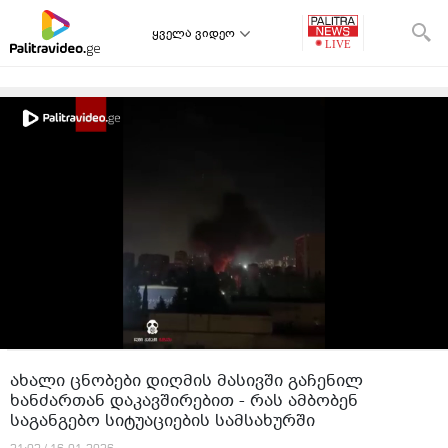
ყველა ვიდეო
ახალი ცნობები დიღმის მასივში გაჩენილ
ხანძართან დაკავშირებით - რას ამბობენ
საგანგებო სიტუაციების სამსახურში