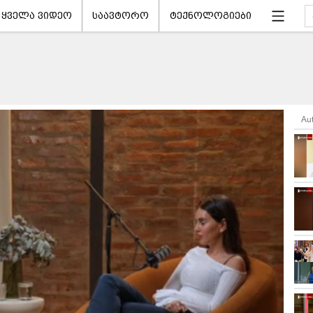
ყველა ვიდეო
საავტორო
ტექნოლოგიები
Au