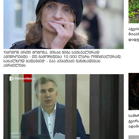
აგვის
მოას
დადგ
"იპოვონ ერთი გოგონა, ვისაც გიგა სექსუალურად
ავიწროებდა - თუ გამოჩნდება 10 000 ლარს ოფიციალურად,
სახალხოდ გადავცემ" - ეკა კუპატაძე განცხადებას
ავრცელებს
სამხ
გვირ
ადამ
ბუნებ
ლაბი