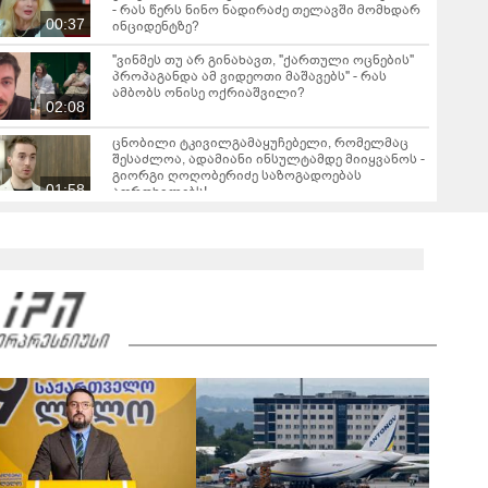
- რას წერს ნინო ნადირაძე თელავში მომხდარ
00:37
ინციდენტზე?
"ვინმეს თუ არ გინახავთ, "ქართული ოცნების"
პროპაგანდა ამ ვიდეოთი მაშავებს" - რას
ამბობს ონისე ოქრიაშვილი?
02:08
ცნობილი ტკივილგამაყუჩებელი, რომელმაც
შესაძლოა, ადამიანი ინსულტამდე მიიყვანოს -
გიორგი ღოღობერიძე საზოგადოებას
01:58
აფრთხილებს!
"მნიშვნელოვანია იცოდეთ! განსაკუთრებით
საშიში დაავადებების რიცხვში შედის და
უკავშირდება ტკიპის ნაკბენს" - ინფექციონისტი
08:50
ალექსანდრე გოგინავა საზოგადოებას
აფრთხილებს
"ცეცხლზე დამწვეს, "დამაბულინგეს" და ცილი
დამწამეს... მე თვითონ დავდე ვიდეო... ძალიან
ვინერვიულე იმ ბავშვებზე, რომლებიც
05:16
წაიყვანეს" - რას ამბობს თეა დარჩია მის
გარშემო ატეხილ აჟიოტაჟზე?
"საუკუნის დედამთილი" - ვიდეო ქორწილიდან,
რომელსაც დიდი გამოხმაურება მოჰყვა
"პატარძლის ნაცვლად დედა" - ვიდეო