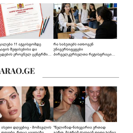
ევალება 11 აგვისტომდე
რა საბუთებს ითხოვენ
ტატის შეფასებისა და
უნივერსიტეტები
ცდების ეროვნულ ცენტრში
პირველკურსელთა რეგისტრაციის
გენა - დეტალები
დროს
ს ასეთი დღეებიც - მომავლის
"წელიწად-ნახევარია ერთად
ს დღეები, როცა ყველაზე
ვართ, მაგრამ ძალიან დიდი ხანია,