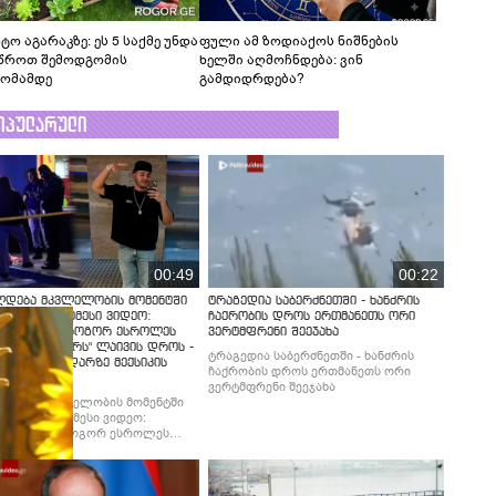
ტო აგარაკზე: ეს 5 საქმე უნდა
ფული ამ ზოდიაქოს ნიშნების
წროთ შემოდგომის
ხელში აღმოჩნდება: ვინ
ომამდე
გამდიდრდება?
ოპულარული
00:49
00:22
ლდება მკვლელობის მომენტში
ტრაგედია საბერძნეთში - ხანძრის
ებული უმძიმესი ვიდეო:
ჩაქრობის დროს ერთმანეთს ორი
ებში ჩანს, როგორ ესროლეს
ვერტმფრენი შეეჯახა
ლ "ტიკტოკერს" ლაივის დროს -
ტრაგედია საბერძნეთში - ხანძრის
მბობს მომხდარზე მექსიკის
ჩაქრობის დროს ერთმანეთს ორი
ცია
ვერტმფრენი შეეჯახა
ლდება მკვლელობის მომენტში
ებული უმძიმესი ვიდეო:
ბში ჩანს, როგორ ესროლეს
ლ "ტიკტოკერს" ლაივის დროს -
მბობს მომხდარზე მექსიკის
ცია