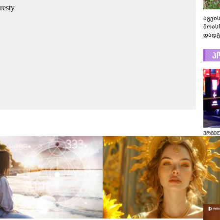
აგვის
მოას
დადგ
პ
ვრცე
გადაღ
კადრ
ცნობი
რას ა
პოლი
ვრცე
გადაღ
კადრე
ცნობი
რას ა
პოლი