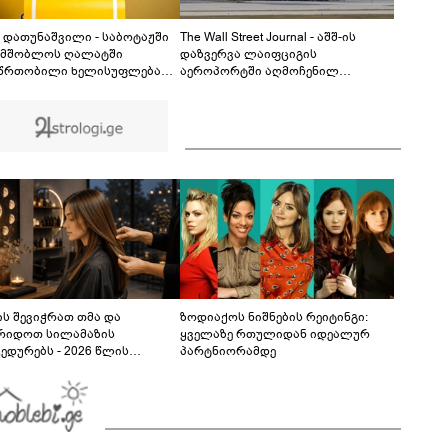
ჯვრისწერის ცერემონიიდან, რომელიც
ნახვების რეკორდს ხსნის
00:40
 დათუნაშვილი - საბოტაჟში
The Wall Street Journal - აშშ-ის
ამშობლოს ღალატში
დაზვერვა ლაიფციგის
წრთობილი ხელისუფლება
აეროპორტში აღმოჩენილ
გ მოღალატეობრივ აქტს
ასაფეთქებელი მოწყობილობით
ს - საბოტაჟია და
აღჭურვილ დრონს რუსეთს
რთველოს ინტერესების
უკავშირებს
ბა ანაკლიის პორტის
ტარავება
ს შევიჭრათ თმა და
ზოდიაქოს ნიშნების რეიტინგი:
რიდოთ სილამაზის
ყველაზე რთულიდან იდეალურ
ედურებს - 2026 წლის
პარტნიორამდე
სტოს ასტროლოგიური
კვლევი