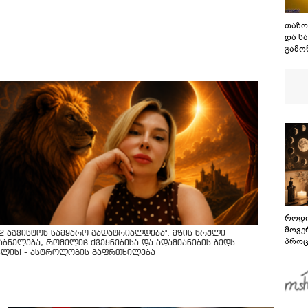
თაზო
და ს
გამო
მორი
სჩადი
საქა
მტრო
დაპა
როდი
მოვე
12 აგვისტოს სამყარო გადატრიალდება": მზის სრული
პროც
აბნელება, რომელიც ქვეყნებისა და ადამიანების ბედს
აგვი
ვლის! - ასტროლოგის გაფრთხილება
გზამ