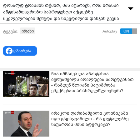
დონალდ ტრამპის თქმით, მას აცნობეს, რომ ირანში
ანტისამთავრობო საპროტესტო აქციებზე
მკვლელობები შეწყდა და სიკვდილით დასჯის გეგმა
აღარ არსებობს. ამავე დროს, ირანის საგარეო
ირანი
ტეგები:
Autoplay
საქმეთა მინისტრმა განაცხადა, რომ მომიტინგეების
ჩამოხრჩობის ან სხვაგვარად სიკვდილით დასჯის
უახლოესი გეგმები არ არსებობს.
გაზიარება
ირანელმა მაღალჩინოსანმა ასევე განაცხადა, რომ
მის ქვეყანაში ახლა სიმშვიდეა.
ნია იმნაძეს და ანასტასია
თუმცა, საერთაშორისო მედიაში ორ ევროპელ
ბერუაშვილს ბრალდება წარედგინათ
ოფიციალურ პირზე დაყრდნობით ვრცელდება
- რამდენ წლიანი პატიმრობა
ინფორმაცია, რომ ირანში ამერიკის შეერთებული
ემუქრებათ არასრულწლოვნებს?
შტატების სამხედრო ჩარევის დაწყება მომდევნო 24
საათის განმავლობაშია მოსალოდნელი. როგორია
ბოლო ცნობები მოვლენათა ეპიცენტრიდან, სადაც
ირაკლი ღარიბაშვილი კლინიკაში
ანტისამთავრობო დემონსტრაციები იმართება.
იყო გადაყვანილი - რა დეტალებზე
საუბრობს მისი ადვოკატი?