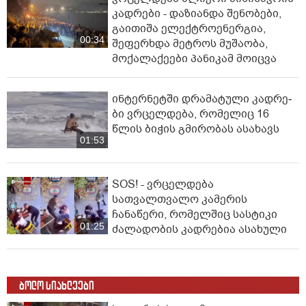
კადრები - დაზიანდა შენობები,
გაითიშა ელექტროენერგია,
00:34
შეფერხდა მეტროს მუშაობა,
მოქალაქეები პანიკამ მოიცვა
ინ­ტერ­ნეტ­ში დრა­მა­ტუ­ლი კად­რე­
ბი ვრცელდება, რომელიც 16
წლის ბიჭის გმირობას ასახავს
01:53
SOS! - ვრცელდება
სათვალთვალო კამერის
ჩანაწერი, რომელშიც სასტიკი
01:25
ძალადობის კადრებია ასახული
ბოლო სიახლეები