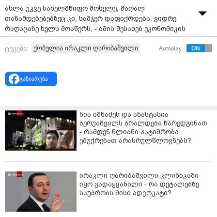
ახლა უკვე სახელმწიფო მოხელე, მაღალ
თანამდებებებზეც კი, სამჯერ დაფიქრდება, ვიდრე
რაღაცაზე ხელს მოაწერს, - ამის შესახებ ეკონომიკის
ყოფილმა მინისტრმა გიორგი ქობულიამ
ქობულია ირაკლი ღარიბაშვილი
ტეგები:
Autoplay
„პალიტრანიუსისა“ და რადიო „პალიტრას“ გადაცემაში
„საქმე“ განაცხადა, როდესაც ყოფილი პრემიერ-
მინისტრის ირაკლი ღარიბაშვილის დაკავებას
გაზიარება
გამოეხმაურა.
როგორც გიორგი ქობულიამ აღნიშნა,
საზოგადოებისთვის ნათელია, რომ ქვეყნის ყოფილი
ნია იმნაძეს და ანასტასია
პრემიერ-მინისტრის დაკავება დეკლარაციის
ბერუაშვილს ბრალდება წარედგინათ
არასწორად შევსების გამო არ მომხდარა. მისივე
- რამდენ წლიანი პატიმრობა
თქმით, „ქართული ოცნების“ ამ გადაწყვეტილებას
ემუქრებათ არასრულწლოვნებს?
მიესალმება და თვლის, რომ კორუფციასთან
ბრძოლაში მნიშვნელოვანი წინ გადადგმული ნაბიჯია.
ირაკლი ღარიბაშვილი კლინიკაში
იყო გადაყვანილი - რა დეტალებზე
საუბრობს მისი ადვოკატი?