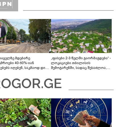
თაველზე მდებარე
„ფასები 2-3 წელში გაორმაგდება“ -
უმროები 40-50%-იან
ლოკაციები თბილისის
მებებს იღებენ, საკმაოდ დიდი
შემოგარენში, სადაც შესაძლოა,
ლისკენ წავალთ - მეგონა,
მიწები გაძვირდეს
ც მოიფიქრებდა და ბიზნესს
დებოდა“