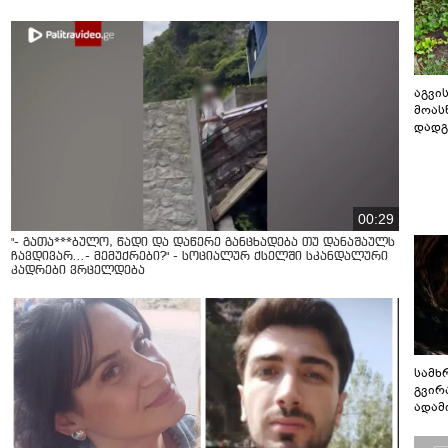
აგვის
მოას
დადგ
00:29
"- გათა***ბულო, წადი და დაწერე განცხადება თუ დანაშაულს
ჩავდივარ...- მემუქრები?" - სოციალურ ქსელში სკანდალური
კადრები ვრცელდება
სამხ
გვირ
ადამ
ბუნებ
ლაბი