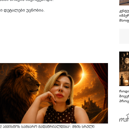
ი დეტალები უცნობია.
კესტუ
იმპე
მსოფ
თავს
წელს
სასტ
ძალა
საერ
მოწო
როდი
მოვე
პროც
აგვი
გზამ
12 აგვისტოს სამყარო გადატრიალდება": მზის სრული