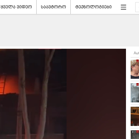
ყველა ვიდეო
საავტორო
ტექნოლოგიები
Au