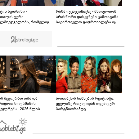
ხანძარია
02:10
ტის ბუდრისი -
რასა იუკნევიჩიენე - მსოფლიომ
რიალისტური
არასწორი დასკვნები გამოიტანა,
ლმხედველობა, რომელიც
საქართველო გაფრთხილება იყო -
 დაესხა საქართველოს 2008
ყირიმი, დონბასი და უკრაინის
, დღეს უკრაინის წინააღმდე
წინააღმდეგ სრულმასშტაბიანი
იკი ომის მამოძრავებელი
ომი კრემლის იგივე
ა - რუსეთზე მყარი
იმპერიალისტურ გეგმას მოყვა
თაშორისო ზეწოლისკენ
დებით გამოვდივართ
ს შევიჭრათ თმა და
ზოდიაქოს ნიშნების რეიტინგი:
რიდოთ სილამაზის
ყველაზე რთულიდან იდეალურ
ედურებს - 2026 წლის
პარტნიორამდე
სტოს ასტროლოგიური
კვლევი