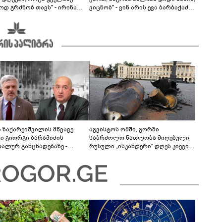
ოდ გრძნობ თავს" - ირინა
ვიცნობ" - ვინ არის ევა ბარბაქაძის
ვილის წერილი
რჩეული და როგორია მისი
სიყვარულის ამბავი
ა ზაქარეიშვილის მწვავე
აგვისტოს ომში, გორში
ხი გიორგი ბარამიძის
საბრძოლო ნათლობა მიღებული
დალურ განცხადებაზე -
რუსული „ისკანდერი“ დღეს კიევის
ლაფერი დეტალურად ვიცი...
მთავარ კოშმარად იქცა
ნში მოკლული ქართველები მე
ვასვენე... ბარამიძე კი
"