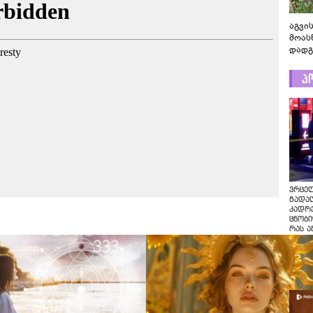
აგვის
მოას
დადგ
პ
ვრცე
გადაღ
კადრ
ცნობი
რას ა
პოლი
ვრცე
გადაღ
კადრე
ცნობი
რას ა
პოლი