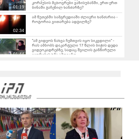
კორპუსის მცხოვრები ვაზისუბანში, ერთ-ერთ
01:19
ბინაში გაჩენილ ხანძარზე?
ამ წუთებში სამტრედიაში ძლიერი ხანძარია -
როგორია ვითარება ადგილზე?
02:34
"ამ ვიდეოს ნახვა ჩემთვის იყო სიკვდილი" -
რას ამბობს დაკარგული 17 წლის ბიჭის დედა
ვიდეოკადრებზე, სადაც შვილის განწირული
01:44
ვედრების ხმა ამოიცნო
ჟურნალისტ ანა კალანდაძეს, რომელიც მძიმე
სენს ებრძვის, საზოგადოების დახმარება
სჭირდება
დედა, რომელიც მდინარე შვილის
გადასარჩენად შევიდა, გარდაცვლილი იპოვეს
- რა დეტალები ხდება ცნობილი?
გიგა ავალიანის საქმეზე დაკავებული
არასრულწლოვნის, ნია იმნაძის ადვოკატი,
საავადმყოფოში გადაღებულ კადრებს
01:22
ავრცელებს
ამ წუთეში ბათუმში, ე.წ. ხოფის ბაზრობაზე