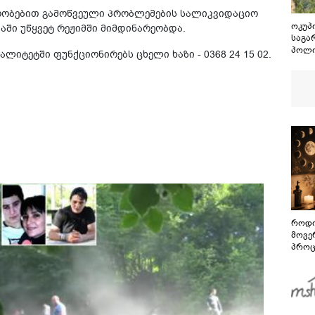
რობებით გამოწვეული პრობლემების სალიკვიდაციო
ოკუპ
აში უწყვეტ რეჟიმში მიმდინარეობდა.
საგა
პოლი
ლიტეტში ფუნქციონირებს ცხელი ხაზი - 0368 24 15 02.
ხელმ
კობა
აღია
სამხ
ამიტ
პასუ
დაეკ
როდი
მოვე
პროც
აგვი
გზამ