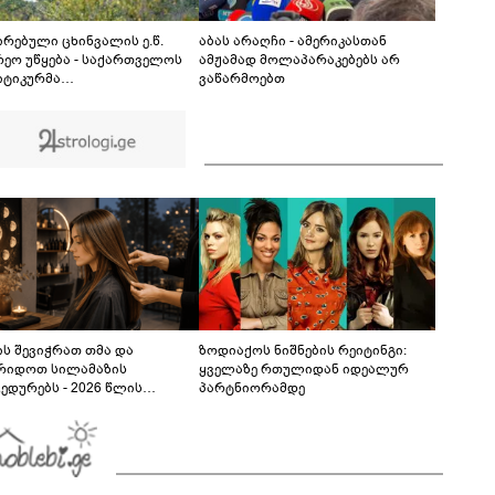
ინტერესების დაცვა" - რას ამბობს აგვისტოს
ომის გმირის, შმაგი სოფრომაძის მეუღლე, თეა
00:36
ტაბატაძე აგვისტოს ომზე
ირებული ცხინვალის ე.წ.
აბას არაღჩი - ამერიკასთან
რეო უწყება - საქართველოს
ამჟამად მოლაპარაკებებს არ
ტიკურმა
ვაწარმოებთ
ძღვანელობამ, ირაკლი
ხიძის სახით, ოფიციალურად
რა მიხეილ სააკაშვილი
ედრო აგრესიის დამნაშავედ -
ომ, 2008 წლის აგვისტოს ომზე
ხისმგებლობა უნდა
ისროს ქვეყანას
ს შევიჭრათ თმა და
ზოდიაქოს ნიშნების რეიტინგი:
რიდოთ სილამაზის
ყველაზე რთულიდან იდეალურ
ედურებს - 2026 წლის
პარტნიორამდე
სტოს ასტროლოგიური
კვლევი