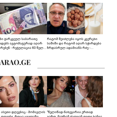
ები გარკვეულ საბარათე
რატომ შეიძლება იყოს კვერცხი
ხდებს ავტომატურად აღარ
საშიში და რატომ აღარ სჭირდება
არებენ - რეგულაცია 60 წელს
ზრდასრულ ადამიანს რძე -
ცილებულ პირებს შეეხება
ფსიქონუტრიციოლოგის
განმარტება
ს ასეთი დღეებიც - მომავლის
"წელიწად-ნახევარია ერთად
ს დღეები, როცა ყველაზე
ვართ, მაგრამ ძალიან დიდი ხანია,