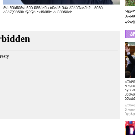
რა მისწერა ნია იმნაძის ბიძამ ეკა კუპატაძეს? - გიგა
აგვის
ავალიანის დედა "სქრინს" აქვეყნებს
მოას
დადგ
პ
კოსო
მედიი
"დეპუ
კვერც
ამსახ
კოსო
მედიი
"დეპუ
კვერც
ამსახ