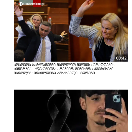
00:42
კოსოვოს პარლამენტი მსოფლიო მედიის ყურადღების
ცენტრშია - "დეპუტატმა პრემიერ-მინისტრს კვერცხები
ესროლა“: ვრცელდება ამსახველი კადრები