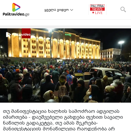
ყველა ვიდეო
თუ მანიფესტაცია ხალხის სამოძრაო ადგილას
იმართება - დაუშვებელი გახდება ფეხით სავალი
ნაწილის გადაკეტვა, თუ ამას შეკრება-
მანიფესტაციის მონაწილეთა რაოდენობა არ