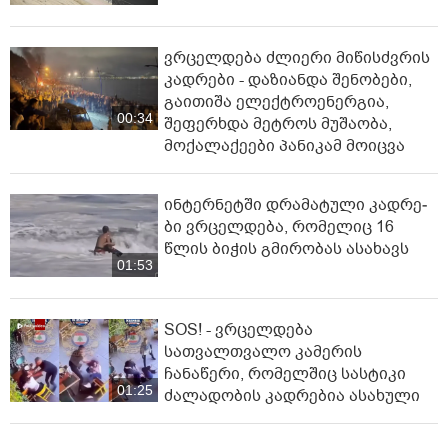
ვრცელდება ძლიერი მიწისძვრის
კადრები - დაზიანდა შენობები,
გაითიშა ელექტროენერგია,
00:34
შეფერხდა მეტროს მუშაობა,
მოქალაქეები პანიკამ მოიცვა
ინ­ტერ­ნეტ­ში დრა­მა­ტუ­ლი კად­რე­
ბი ვრცელდება, რომელიც 16
წლის ბიჭის გმირობას ასახავს
01:53
SOS! - ვრცელდება
სათვალთვალო კამერის
ჩანაწერი, რომელშიც სასტიკი
01:25
ძალადობის კადრებია ასახული