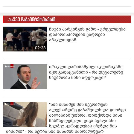
შეკრება-მანიფესტაციის მონაწილეთა მიერ
ტრანსპორტის ან ხალხის სავალი ნაწილის
ნაწილობრივ ან სრულად გადაკეტვის შემთხვევაში,
ასევე დაგაინტერესებთ
შინაგან საქმეთა სამინისტრო უფლებამოსილი ხდება
ჩხუბი პარკინგის გამო - ვრცელდება
მიიღოს გადაწყვეტილება ტრანსპორტის ან ხალხის
დაპირისპირების კადრები
სავალი ნაწილის გახსნის და ტრანსპორტის, ხალხის
ანაკლიიდან
მოძრაობის აღდგენის შესახებ, “თუ შეკრების ან
02:23
მანიფესტაციის მონაწილეთა რაოდენობის
გათვალისწინებით შეკრების ან მანიფესტაციის
ჩატარება სხვაგვარად შესაძლებელია“.
ირაკლი ღარიბაშვილი კლინიკაში
იყო გადაყვანილი - რა დეტალებზე
კანონის პროექტში ასევე ვკითხულობთ, რომ
საუბრობს მისი ადვოკატი?
ტრანსპორტის ან ხალხის სავალი ნაწილის
მასობრივად გადაკეტვის შემთხვევაში, შინაგან
საქმეთა სამინისტროს უფლებამოსილი მოსამსახურე
უფლებამოსილია მიმართოს შეკრების ან
"ნია იმნაძემ მის მეგობრებს
მანიფესტაციის მონაწილეებს და ორგანიზატორს,
ალექსანდრე გაბაშვილს და გიორგი
გააფრთხილოს ისინი იმის თაობაზე, რომ თუ
მალანიას უთხრა, თითქოსდა მისი
მასობრივად გადაკეტილი ტრანსპორტის ან ხალხის
მასწავლებელი, გიგა ავალიანი
სავალი ნაწილი უახლოესი 15 წუთის განმავლობაში
ზედმეტ ყურადღებას იჩენდა მის
არ გაიხსნა, მთლიანი შეკრება ან მანიფესტაცია
მიმართ" - რა წერია ნია იმნაძის საბრალდებო