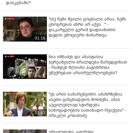
უკანონოდ ჩაითვლება, მიღებული იქნება
დასკვნაში?
გადაწყვეტილება შეკრება-მანიფესტაციის შეწყვეტის
შესახებ და შეიძლება გამოყენებული იქნეს
"თუ ჩემი შვილი ცოცხალი არაა, ჩემს
საერთაშორისო სამართლითა და კანონმდებლობით
ცხოვრებას აზრი არ აქვს..." -
გათვალისწინებული ზომები.
დაკარგული გურამ დადიანიძის
დედის ემოციური მიმართვა
01:16
საკანონმდებლო ცვლილებათა პაკეტს პარლამენტი
დაჩქარებული წესით განიხილავს.
ნია იმნაძეს და ანასტასია
ბერუაშვილს ბრალდება წარედგინათ
- რამდენ წლიანი პატიმრობა
ემუქრებათ არასრულწლოვნებს?
"ეს არის სამარცხვინო, ამაზრზენია
ასეთი განცხადების მოსმენა, ამას
აუცილებლად სჭირდება
საზოგადოების სათანადო რეაქცია" -
01:43
ირაკლი კობახიძე
ვრცელდება კადრები