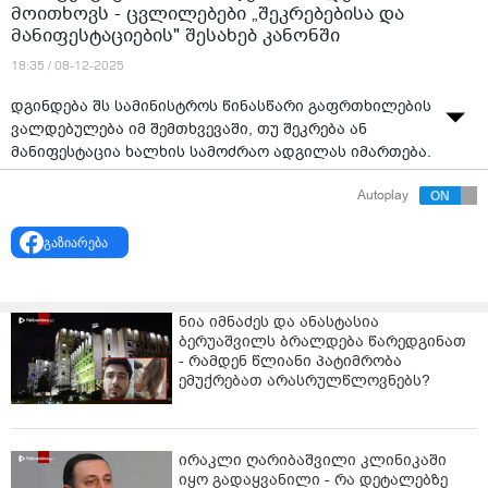
მოითხოვს - ცვლილებები „შეკრებებისა და
მანიფესტაციების" შესახებ კანონში
18:35 / 08-12-2025
დგინდება შს სამინისტროს წინასწარი გაფრთხილების
ვალდებულება იმ შემთხვევაში, თუ შეკრება ან
მანიფესტაცია ხალხის სამოძრაო ადგილას იმართება.
ამასთან ერთად, სატრანსპორტო გზის გადაკეტვის
Autoplay
ანალოგიურად, დაუშვებელი ხდება ხალხის სავალი
ნაწილის ხელოვნურად გადაკეტვა, თუ ამას შეკრება-
გაზიარება
მანიფესტაციის მონაწილეთა რაოდენობა არ
მოითხოვს. ასევე, დაუშვებელი იქნება ხალხის სავალი
ნაწილის ავტომანქანებით, სხვადასხვა
კონსტრუქციებით და საგნებით გადაკეტვა.
ნია იმნაძეს და ანასტასია
ბერუაშვილს ბრალდება წარედგინათ
ამ მიმართულებით მთელი რიგი ცვლილებები
- რამდენ წლიანი პატიმრობა
„შეკრებებისა და მანიფესტაციების შესახებ კანონში
ემუქრებათ არასრულწლოვნებს?
ხორციელდება, რომელიც პარლამენტს „ქართული
ოცნების“ დეპუტატებმა წარუდგინეს. ცვლილებები
ადმინისტრაციული პასუხისმგებლობის დაკისრების
ირაკლი ღარიბაშვილი კლინიკაში
კუთხით “ადმინისტრაციულ სამართალდარღვევათა
იყო გადაყვანილი - რა დეტალებზე