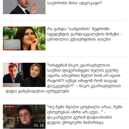
კოდექსშიც“ შედის.
საუბრობს მისი ადვოკატი?
„ქართული ოცნების“ მიერ მომზადებული პროექტის
თანახმად, წესდება შინაგან საქმეთა სამინისტროს
წინასწარი გაფრთხილების აუცილებლობა, თუ
რა გახდა “სამგორის” მეტროში
შეკრება-მანიფესტაცია ხალხის ან ტრანსპორტის
სტუდენტის გარდაცვალების მიზეზი -
სავალ ადგილას იმართება ან ტრანსპორტის, ხალხის
ცნობილია ექსპერტიზის პასუხი
მოძრაობას აფერხებს. გაფრთხილება შეკრების ან
მანიფესტაციის ორგანიზებისა და ჩატარების შესახებ
შინაგან საქმეთა სამინისტროს საპატრულო პოლიციის
დეპარტამენტში შეტანილი უნდა იქნეს თითოეული
"სისტემამ ნიკო კვარაცხელიას
შეკრების ან მანიფესტაციის ჩატარებამდე -
საქმის ფიგურანტები ხელის გულზე
არაუგვიანეს 5 დღისა.
ატარა არაერთი წელი! ხომ არ იცით
რატომ?! იქნებ იმიტომ რომ თავად
ამავე პროექტის მიხედვით, შინაგან საქმეთა
დაუკვეთეს?!“ – ნიკო კვარაცხელიას
სამინისტრო ვალდებული იქნება გონივრულ ვადაში
დედა განცხადებას ავრცელებს
საჯაროდ გამოაქვეყნოს გაფრთხილება, ასევე
არასპონტანური შეკრების ან მანიფესტაციის
შემთხვევაში, შეთავაზებული ალტერნატიული დრო,
"თუ ჩემი შვილი ცოცხალი არაა, ჩემს
ცხოვრებას აზრი არ აქვს..." -
ადგილი ან სვლაგეზი, „თუ შინაგან საქმეთა
დაკარგული გურამ დადიანიძის
სამინისტრომ ასეთი შეთავაზების შესახებ
დედის ემოციური მიმართვა
გადაწყვეტილება მიიღო“.
01:16