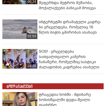
00:34
შეფერხდა მეტროს მუშაობა,
მოქალაქეები პანიკამ მოიცვა
ინ­ტერ­ნეტ­ში დრა­მა­ტუ­ლი კად­რე­
ბი ვრცელდება, რომელიც 16
წლის ბიჭის გმირობას ასახავს
01:53
SOS! - ვრცელდება
სათვალთვალო კამერის
ჩანაწერი, რომელშიც სასტიკი
01:25
ძალადობის კადრებია ასახული
ბოლო სიახლეები
ტრაგედია ხობში - მდინარე
ხობისწყალში დედა-შვილი
დაიხრჩო