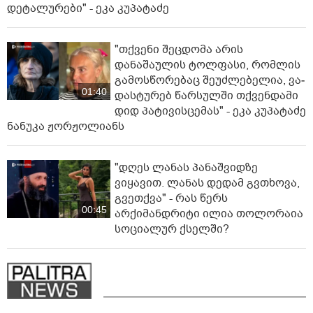
დეტალურები" - ეკა კუპატაძე
"თქვენი შეცდომა არის
დანაშაულის ტოლფასი, რომ­ლის
გა­მოს­წო­რე­ბაც შე­უძ­ლე­ბე­ლია, ვა­
01:40
დას­ტუ­რებ წარ­სულ­ში თქვენ­და­მი
დიდ პა­ტი­ვის­ცე­მას" - ეკა კუპატაძე
ნანუკა ჟორჟოლიანს
"დღეს ლანას პანაშვიდზე
ვიყავით. ლანას დედამ გვთხოვა,
გვეთქვა" - რას წერს
00:45
არქიმანდრიტი ილია თოლორაია
სოციალურ ქსელში?