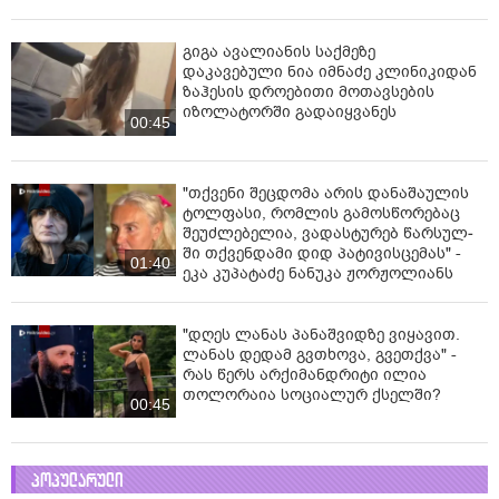
გიგა ავალიანის საქმეზე
დაკავებული ნია იმნაძე კლინიკიდან
ზაჰესის დროებითი მოთავსების
იზოლატორში გადაიყვანეს
00:45
"თქვენი შეცდომა არის დანაშაულის
ტოლფასი, რომ­ლის გა­მოს­წო­რე­ბაც
შე­უძ­ლე­ბე­ლია, ვა­დას­ტუ­რებ წარ­სულ­
ში თქვენ­და­მი დიდ პა­ტი­ვის­ცე­მას" -
01:40
ეკა კუპატაძე ნანუკა ჟორჟოლიანს
"დღეს ლანას პანაშვიდზე ვიყავით.
ლანას დედამ გვთხოვა, გვეთქვა" -
რას წერს არქიმანდრიტი ილია
თოლორაია სოციალურ ქსელში?
00:45
პოპულარული