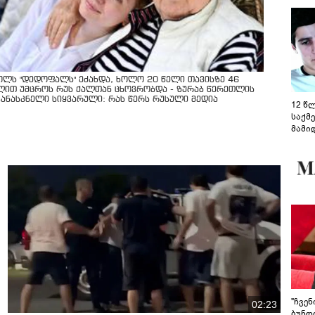
ოლს "დედოფალს" ეძახდა, ხოლო 20 წელი თავისზე 46
ლით უმცროს რუს ქალთან ცხოვრობდა - ზურაბ წერეთლის
კანასკნელი სიყვარული: რას წერს რუსული მედია
12 წ
საქმ
მამი
საუბ
აცხა
მოწო
მიმდ
ჩაფა
"ჩვე
02:23
ბუნდო