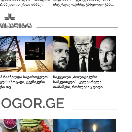
ერაშვილის ერთი ამბავი
ინტერვიუ ოჯახზე, განვლილ გზასა
და რთულ პერიოდზე
მ ჩაბნელდა საქართველო
ჩაკეტილი „პოლიტიკური
ედ: საბოტაჟი, ტექნიკური
სამკუთხედი“ - კულუარული
ეზი თუ
თამაშები, რომლებიც დიდი
როფესიონალიზმი?! -
სისხლის ფასად ჯდება
რო თვალჭრელიძის ანალიზი