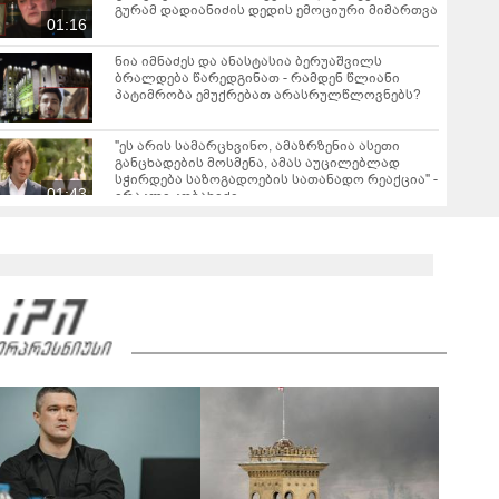
გურამ დადიანიძის დედის ემოციური მიმართვა
01:16
ნია იმნაძეს და ანასტასია ბერუაშვილს
ბრალდება წარედგინათ - რამდენ წლიანი
პატიმრობა ემუქრებათ არასრულწლოვნებს?
"ეს არის სამარცხვინო, ამაზრზენია ასეთი
განცხადების მოსმენა, ამას აუცილებლად
სჭირდება საზოგადოების სათანადო რეაქცია" -
01:43
ირაკლი კობახიძე
ვრცელდება კადრები რუსთაველიდან, სადაც
სატვირთო გადაბრუნდა - მანქანაში
მცირეწლოვანიც იმყოფებოდა
01:19
ნანუკა ჟორჟოლიანი ვიდეომიმართვას
ავრცელებს - "ამას იურიდიული ფაკულტეტის 1-
ელი კურსის სტუდენტიც იკითხავს"
04:26
საგარეჯოში, არასრულწლოვანმა ჩამოტვირთა
ფოტოსურათები, დაამონტაჟა, მიანიჭა
პორნოგრაფიული იერსახე და
00:20
შეურაცხმყოფელ ტექსტებთან ერთად
გაავრცელა - შსს ბრალდებულის დაკავების
კადრებს აქვეყნებს
ნიკა მელიას სასამართლოს უპატივცემლობის