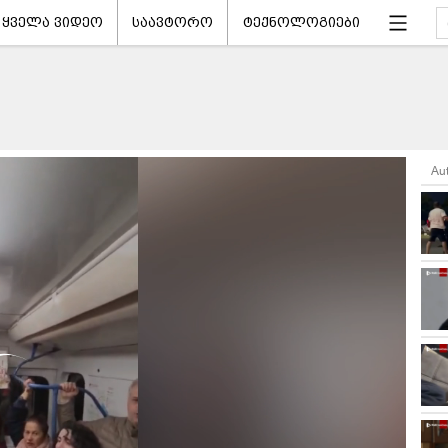
ყველა ვიდეო
საავტორო
ტექნოლოგიები
Au