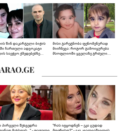
ლის წინ დაკარგული ბიჭის
მისი გარეგნობა ფენომენურად
ეში ჩართული ადვოკატი
მიიჩნევა: როგორ გამოიყურება
დის საეჭვო ქმედებებზე
მსოფლიოში ყველაზე გრძელი
რობს: "ქალბატონი უარს
წამწამების მქონე ბიჭი, რომელიც
დებს ინფორმაციის
ახლა 19 წლისაა?
დებაზე... წლობით
ინარეობდა საქმის
რცხვის ოპერაცია"
ნი პირველი შეხვედრა
"რას იტყოდნენ – ეკა ცუდად
ვნად მახსოვს..." - თათული
მღერისო?" - ეკა კვალიაშვილის