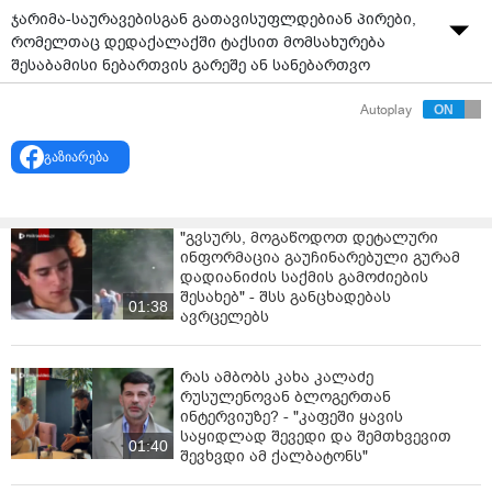
ჯარიმა-საურავებისგან გათავისუფლდებიან პირები,
რომელთაც დედაქალაქში ტაქსით მომსახურება
შესაბამისი ნებართვის გარეშე ან სანებართვო
პირობების დარღვევით განახორციელეს.
Autoplay
შესაბამისი კანონის პროექტი პარლამენტში
“ქართული ოცნების“ დეპუტატებმა წარადგინეს. ტაქსის
გაზიარება
მძღოლები ასევე გათავისუფლდებიან ნებართვის
გაცემის ფასის დავალიანებისგან.
"გვსურს, მოგაწოდოთ დეტალური
ინიციატორთა ინფორმაციით, 2025 წლის ოქტომბრის
ინფორმაცია გაუჩინარებული გურამ
სტატისტიკური მონაცემებით, თბილისის
დადიანიძის საქმის გამოძიების
მუნიციპალიტეტის მიერ დარიცხულმა სანქციებმა
შესახებ" - შსს განცხადებას
01:38
მნიშვნელოვანი მასშტაბი შეიძინა.
ავრცელებს
“კერძოდ, ა) 1354 მუხლის პირველი ნაწილის
მიხედვით ნებართვის მფლობელებზე, ნებართვის
რას ამბობს კახა კალაძე
გაცემის ფასის გადაუხდელობის მიზეზით შედგენილი
რუსულენოვან ბლოგერთან
ინტერვიუზე? - "კაფეში ყავის
და აღუსრულებელია: - გადაუხდელი ჯარიმა – 6 832
საყიდლად შევედი და შემთხვევით
საქმე, 656 542 ლარი; ბ) გადაუხდელი ჯარიმა +
01:40
შევხვდი ამ ქალბატონს"
საურავი – 15 400 საქმე, 4 865 000 ლარი; გ)
აღსასრულებლადგადაცემული და ჯერ არ