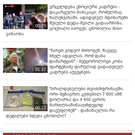
აღსრულებული – 3 394 საქმე, 1 115 942 ლარი; დ)
ვრცელდება ემოციური კადრები -
გასაჩივრებულია 814 საქმე, 178 840 ლარი.
დაკარგული მამაკაცი, რომელმაც
წალენჯიხაში, ადიდებულ მდინარეში
1354 მუხლის მეორე ნაწილის მიხედვით შედგენილი
შესული დედა-შვილი გადაარჩინა,
00:29
ცოცხალი იპოვეს: ცნობილია მისი
და აღუსრულებელია: ა) გადაუხდელი ჯარიმა – 787
ვინაობა
საქმე, 157 400 ლარი; ბ) გადაუხდელი ჯარიმა +
საურავი – 417 საქმე, 250 200 ლარი; გ)
აღსასრულებლად გადაცემული და ჯერ არ
"ნახეთ ვიდეო! მთხოვენ, წავყვე
აღსრულებული – 834 საქმე, 500 400 ლარი; დ)
ბნელ ადგილას, რომ დანა
გასაჩივრებულია 722 საქმე, 218 600 ლარი.
დამარტყან" - მეტეოროლოგი კობა
ფარტენაძე ფარულად გადაღებულ
01:17
აღნიშნული მონაცემები აჩვენებს, რომ ჯამურად
კადრებს აქვეყნებს
საუბარია ათასობით ადმინისტრაციულ საქმეზე,
რომელთა ჯამური ვალდებულება 8 მილიონ
"ბრალდებულები თვითმფრინავში,
ლარამდეა.
ორი მგზავრის კუთვნილ 7 800 აშშ
დოლარსა და 4 450 ევროს
ეს ფაქტობრივი მოცემულობა ამყარებს არგუმენტს,
მართლსაწინააღმდეგოდ
00:13
რომ ერთჯერადი სამართლებრივი შეღავათი
დაეუფლნენ" - დანაშაულის რა
მიზანშეწონილია როგორც სოციალურ-ეკონომიკური,
დეტალები ხდება ცნობილი?
ისე ადმინისტრაციულ-სამართლებრივი
თვალსაზრისით”, - ნათქვამია კანონის პროექტის
განმარტებით ბარათში.