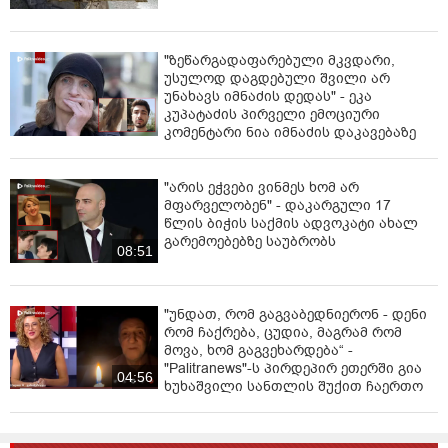
იარაღი ამოიღეს.
საგამოძიებო მოქმედებების შედეგად, ერთ-ერთი
"ზეწარგადაფარებული მკვდარი,
დაკავებულის - ა.კ.-ს საცხოვრებელი სახლიდან,
უსულოდ დაგდებული შვილი არ
პოლიციის მიერ ასევე, ამოღებულია ნარკოტიკული
უნახავს იმნაძის დედას" - ეკა
კუპატაძის პირველი ემოციური
საშუალების შემცველი მცენარის კულტივირებისათვის
კომენტარი ნია იმნაძის დაკავებაზე
მოწყობილი სპეციალური სათბური და „მარიხუანა“.
დანაშაული 7 წლამდე ვადით თავისუფლების
"არის ეჭვები ვინმეს ხომ არ
აღკვეთას ითვალისწინებს.
მფარველობენ" - დაკარგული 17
წლის ბიჭის საქმის ადვოკატი ახალ
გამოძიება სისხლის სამართლის კოდექსის 236-ე, 260-
გარემოებებზე საუბრობს
08:51
ე და 265-ე პრიმა მუხლებით მიმდინარეობს“, -
ნათქვამია უწყების მიერ გავრცელებულ
ინფორმაციაში.
"უნდათ, რომ გაგვაბედნიერონ - დენი
რომ ჩაქრება, ცუდია, მაგრამ რომ
მოვა, ხომ გაგვეხარდება“ -
"Palitranews"-ს პირდეპირ ეთერში გია
04:56
ხუხაშვილი სანთლის შუქით ჩაერთო