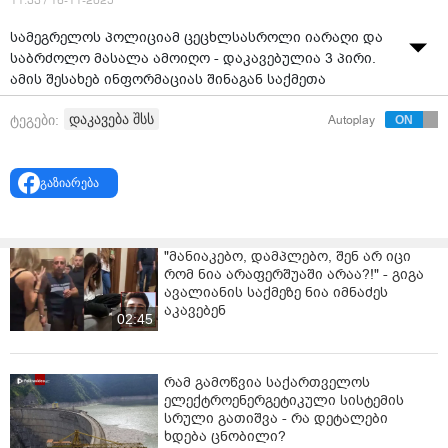
11:33 / 16-11-2025
სამეგრელოს პოლიციამ ცეცხლსასროლი იარაღი და
საბრძოლო მასალა ამოიღო - დაკავებულია 3 პირი.
ამის შესახებ ინფორმაციას შინაგან საქმეთა
სამინისტრო ავრცელებს.
დაკავება შსს
ტეგები:
Autoplay
უწყების ცნობითვე, დანაშაული 7 წლამდე ვადით
თავისუფლების აღკვეთას ითვალისწინებს.
გაზიარება
„შინაგან საქმეთა სამინისტროს სამეგრელო-ზემო
სვანეთის პოლიციის დეპარტამენტის
თანამშრომლებმა, ცეცხლსასროლი იარაღის
"მანიაკებო, დამპლებო, შენ არ იცი
მართლსაწინააღმდეგო შეძენა-შენახვისა და
რომ ნია არაფერშუაში არაა?!" - გიგა
ნარკოტიკული საშუალების შემცველი მცენარის
ავალიანის საქმეზე ნია იმნაძეს
უკანონო დათესვა-მოყვანის ბრალდებით სამი პირი -
აკავებენ
02:45
1974 წელს დაბადებული ა.კ., 1990 წელს დაბადებული
ბ.გ. და წარსულში ნასამართლევი, 1983 წელს
დაბადებული გ.ფ. დააკავეს.
რამ გამოწვია საქართველოს
ელექტროენერგეტიკული სისტემის
სამართალდამცველებმა, ბრალდებულების პირადი
სრული გათიშვა - რა დეტალები
და საცხოვრებელი სახლების ჩხრეკის შედეგად,
ხდება ცნობილი?
ნივთმტკიცებად სხვადასხვა სახის ცეცხლსასროლი