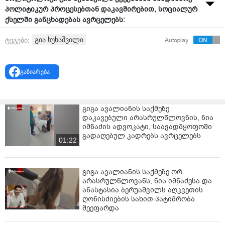
პოლიტიკურ პროცესებთან დაკავშირებით, სოციალურ
ქსელში განცხადებას ავრცელებს:
"რუსული ტიპის რეჟიმის ფორმირებას აქვს თავისი
გია ხუხაშვილი
ტეგები:
Autoplay
მწყობრი ლოგიკა და ის ხელმძღვანელობს იმპერიული
სპეც.სამსახურების მიერ თავის დროზე შემუშავებული
შესაბამისი ალგორითმით.
გაზიარება
საქართველოში მიმდინარე პროცესი სრულად
იმეორებს იმას, რაც საუკუნის დასაწყისში ვიხილეთ
გიგა ავალიანის საქმეზე
რუსეთში.
დაკავებული არასრულწლოვნის, ნია
იმნაძის ადვოკატი, საავადმყოფოში
განსხვავება მხოლოდ იმაშია, რომ ამჯერად
გადაღებულ კადრებს ავრცელებს
გათვალისწინებულია ის ხარვეზები, რაც რუსეთში იქნა
01:22
დაშვებული. ამასთანავე, პროცესი ბევრად უფრო
სწრაფად და ინტენსიურად მიმდინარეობს.
გიგა ავალიანის საქმეზე ორ
როგორც ჩანს, კრემლი ჩქარობს, რათა
არასრულწლოვანს, ნია იმნაძესა და
არაერთგვაროვანი საერთაშორისო ვითარების და
ანასტასია ბერუაშვილს აღკვეთის
ღონისძიების სახით პატიმრობა
შიდა სამოქალაქო წინააღმდეგობის ფონზე, პროცესი
შეეფარდა
შეუქცევადი გახადოს
…" - წერს გია ხუხაშვილი.