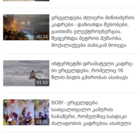
ვრცელდება ძლიერი მიწისძვრის
კადრები - დაზიანდა შენობები,
გაითიშა ელექტროენერგია,
00:34
შეფერხდა მეტროს მუშაობა,
მოქალაქეები პანიკამ მოიცვა
ინ­ტერ­ნეტ­ში დრა­მა­ტუ­ლი კად­რე­
ბი ვრცელდება, რომელიც 16
წლის ბიჭის გმირობას ასახავს
01:53
SOS! - ვრცელდება
სათვალთვალო კამერის
ჩანაწერი, რომელშიც სასტიკი
01:25
ძალადობის კადრებია ასახული