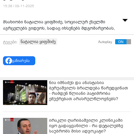
15:38 / 09-11-2025
მსახიობი ნატალია ყიფშიძე, სოციალურ ქსელში
ავრცელებს ვიდეოს, სადაც იხსენებს მდგომარეობას,
როდესაც მას მენტალური ჯანმრთელობის
პრობლემები ჰქონდა.
ნატალია ყიფშიძე
ტეგები:
Autoplay
გაზიარება
ნია იმნაძეს და ანასტასია
ბერუაშვილს ბრალდება წარედგინათ
- რამდენ წლიანი პატიმრობა
ემუქრებათ არასრულწლოვნებს?
ირაკლი ღარიბაშვილი კლინიკაში
იყო გადაყვანილი - რა დეტალებზე
საუბრობს მისი ადვოკატი?