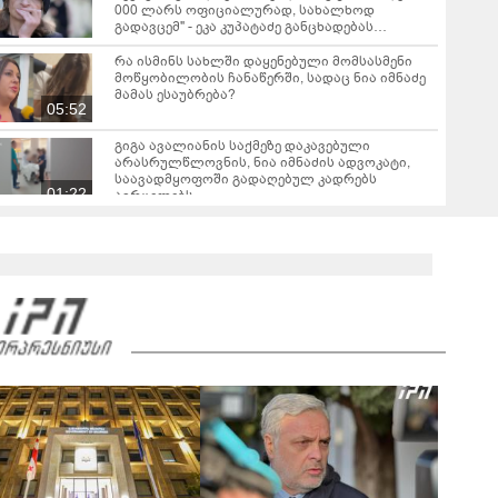
000 ლარს ოფიციალურად, სახალხოდ
გადავცემ" - ეკა კუპატაძე განცხადებას
ავრცელებს
რა ისმინს სახლში დაყენებული მომსასმენი
მოწყობილობის ჩანაწერში, სადაც ნია იმნაძე
მამას ესაუბრება?
05:52
გიგა ავალიანის საქმეზე დაკავებული
არასრულწლოვნის, ნია იმნაძის ადვოკატი,
საავადმყოფოში გადაღებულ კადრებს
01:22
ავრცელებს
ამ წუთეში ბათუმში, ე.წ. ხოფის ბაზრობაზე
ხანძარია
02:10
ვრცელდება ავარიის მომენტში გადაღებული
კადრები ბათუმიდან - "ვაიმე, ეს რა იყო, ყოჩაღ
"მარშრუტკის" მძღოლს"
00:20
"ამ ვიდეოს ნახვის შემდეგ, როდესაც დავურეკე
გურამის დედას ცალსახად განაცხადა..." - რას
ამბობს ადვოკატი ტარიელ კაკაბაძე?
03:57
"- გათა***ბულო, წადი და დაწერე განცხადება