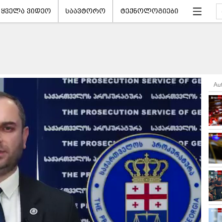
ყველა ვიდეო
საავტორო
ტექნოლოგიები
Au