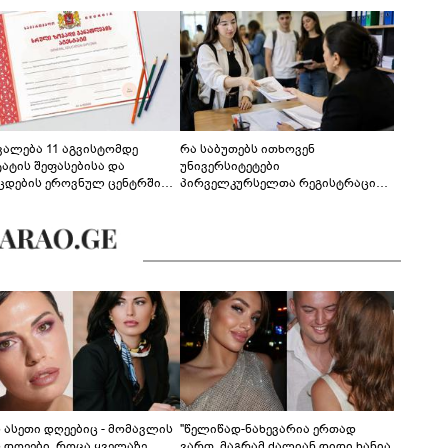
ევალება 11 აგვისტომდე
რა საბუთებს ითხოვენ
ტატის შეფასებისა და
უნივერსიტეტები
ცდების ეროვნულ ცენტრში
პირველკურსელთა რეგისტრაციის
გენა - დეტალები
დროს
ს ასეთი დღეებიც - მომავლის
"წელიწად-ნახევარია ერთად
ს დღეები, როცა ყველაზე
ვართ, მაგრამ ძალიან დიდი ხანია,