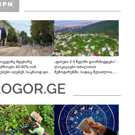
თაველზე მდებარე
„ფასები 2-3 წელში გაორმაგდება“ -
უმროები 40-50%-იან
ლოკაციები თბილისის
მებებს იღებენ, საკმაოდ დიდი
შემოგარენში, სადაც შესაძლოა,
ლისკენ წავალთ - მეგონა,
მიწები გაძვირდეს
ც მოიფიქრებდა და ბიზნესს
დებოდა“