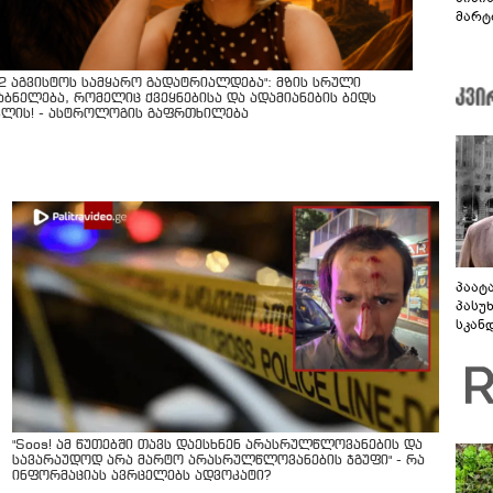
მარტ
ონაშ
12 აგვისტოს სამყარო გადატრიალდება": მზის სრული
აბნელება, რომელიც ქვეყნებისა და ადამიანების ბედს
ვლის! - ასტროლოგის გაფრთხილება
პაატ
პასუ
სკან
"ყვე
კამა
გადმო
ტყუის
"Soos! ამ წუთებში თავს დაესხნენ არასრულწლოვანების და
სავარაუდოდ არა მარტო არასრულწლოვანების ჯგუფი" - რა
ინფორმაციას ავრცელებს ადვოკატი?