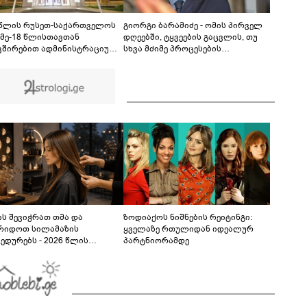
თუ დანაშაულს ჩავდივარ...- მემუქრები?" -
სოციალურ ქსელში სკანდალური კადრები
00:29
ვრცელდება
 წლის რუსეთ-საქართველოს
გიორგი ბარამიძე - ომის პირველ
 მე-18 წლისთავთან
დღეებში, ტყვეების გაცვლის, თუ
ვშირებით ადმინისტრაციულ
სხვა მძიმე პროცესების
ბებზე სახელმწიფო დროშები
აღსაწერად, სხვა სიტყვის
ვა
გამოყენება აჯობებდა - არასდროს
მითქვამს, რომ ჩვენები
ხელებაწეულს ან დატყვევებულს
"ხვრეტდნენ", ეგ არასდროს
მინახავს და არც რაიმე ფაქტი
ვიცი
ს შევიჭრათ თმა და
ზოდიაქოს ნიშნების რეიტინგი:
რიდოთ სილამაზის
ყველაზე რთულიდან იდეალურ
ედურებს - 2026 წლის
პარტნიორამდე
სტოს ასტროლოგიური
კვლევი