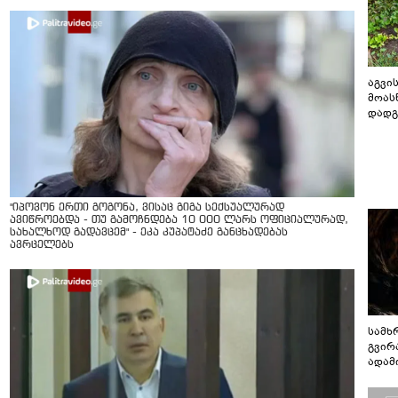
აგვის
მოას
დადგ
"იპოვონ ერთი გოგონა, ვისაც გიგა სექსუალურად
ავიწროებდა - თუ გამოჩნდება 10 000 ლარს ოფიციალურად,
სახალხოდ გადავცემ" - ეკა კუპატაძე განცხადებას
ავრცელებს
სამხ
გვირ
ადამ
ბუნებ
ლაბი