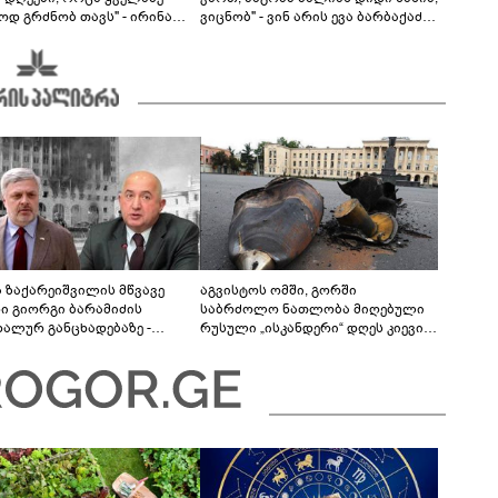
ოდ გრძნობ თავს" - ირინა
ვიცნობ" - ვინ არის ევა ბარბაქაძის
ვილის წერილი
რჩეული და როგორია მისი
სიყვარულის ამბავი
ა ზაქარეიშვილის მწვავე
აგვისტოს ომში, გორში
ხი გიორგი ბარამიძის
საბრძოლო ნათლობა მიღებული
დალურ განცხადებაზე -
რუსული „ისკანდერი“ დღეს კიევის
ლაფერი დეტალურად ვიცი...
მთავარ კოშმარად იქცა
ნში მოკლული ქართველები მე
ვასვენე... ბარამიძე კი
"