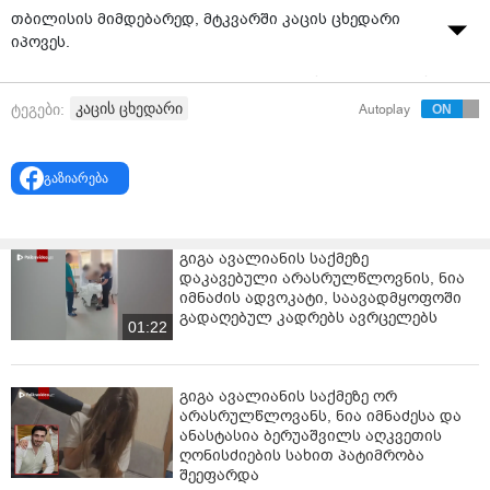
თბილისის მიმდებარედ, მტკვარში კაცის ცხედარი
იპოვეს.
გავრცელებული ინფორმაციით, 35 წლის კაცი 10 დღის
წინ გაუჩინარდა.
კაცის ცხედარი
ტეგები:
Autoplay
შსს-ს ცნობით, გამოძიება 115-ე მუხლით დაიწყო, რაც
თვითმკვლელობამდე მიყვანას გულისხმობს
გაზიარება
ფოტო: "ქართლის ამბები"
გიგა ავალიანის საქმეზე
დაკავებული არასრულწლოვნის, ნია
იმნაძის ადვოკატი, საავადმყოფოში
გადაღებულ კადრებს ავრცელებს
01:22
გიგა ავალიანის საქმეზე ორ
არასრულწლოვანს, ნია იმნაძესა და
ანასტასია ბერუაშვილს აღკვეთის
ღონისძიების სახით პატიმრობა
შეეფარდა