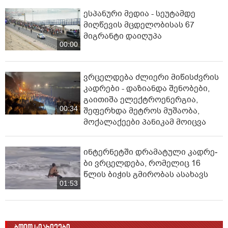
ესპანური მედია - სეუტამდე
მიღწევის მცდელობისას 67
მიგრანტი დაიღუპა
00:00
ვრცელდება ძლიერი მიწისძვრის
კადრები - დაზიანდა შენობები,
გაითიშა ელექტროენერგია,
00:34
შეფერხდა მეტროს მუშაობა,
მოქალაქეები პანიკამ მოიცვა
ინ­ტერ­ნეტ­ში დრა­მა­ტუ­ლი კად­რე­
ბი ვრცელდება, რომელიც 16
წლის ბიჭის გმირობას ასახავს
01:53
ბოლო სიახლეები