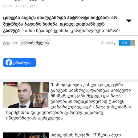
21:11 / 10-10-2025
ციხეები აავსეს ახალგაზრდა პატრიოტი ბიჭებით. არ
შეგრჩება ბატონო ბიძინა, იცოდე დიდხანს ვერ
გაძლებ
, - ამის შესახებ ექიმმა, კარდიოლოგმა ანზორ
მელიამ რუსთაველის გამზირზე, ექიმების საპროტესტო
ანზორ მელია
ტეგები:
Autoplay
აქციაზე განაცხადა.
ანზორ მელიას განცხადებით, ექიმი გიორგი
ჩახუნაშვილი, რომელიც 4 ოქტომბრის აქციასთან
გაზიარება
დაკავშირებით დააკავეს, აქციაზე ყოველთვის
მშვიდობიანად დგას ხოლმე და თუ ვინმე უნდა
დაისაჯოს „პირველ რიგში ეს კობახიძეა, რომელმაც
"საზოგადოება უახლოეს დღეებში
აიძულა ქუჩაში გამოსვლა“.
გაიგებს სიახლეს, დაიდება პირველი
მნიშვნელოვანი შედეგი და ნატა
„200 კაცი მიუვარდა დამსახურებულ პროფესორს,
ვიბლიანს ოფიციალურად ცნობენ
პედიატრს, კაცს, რომელსაც სიკეთის გარდა
დაზარალებულად" - ნატა ვიბლიანის
ამქვეყნად არაფერი უკეთებია. სირცხვილია, რასაც ეს
საქმესთან დაკავშირებით ტარიელ კაკაბაძე
მთავრობა ამბობს: ჯგუფური რაღაცო [ძალადობის
ინფორმაციას ავრცელებს
ორგანიზება და მოწოდება]. რა ჯგუფური, კაცი
მშვიდობიანად დგას ხოლმე რუსთაველზე და იბრძვის
თბილისის ზღვაში 17 წლის ბიჭი
ევროპული მომავლისათვის. თუ ვინმე დამნაშავეა ამ