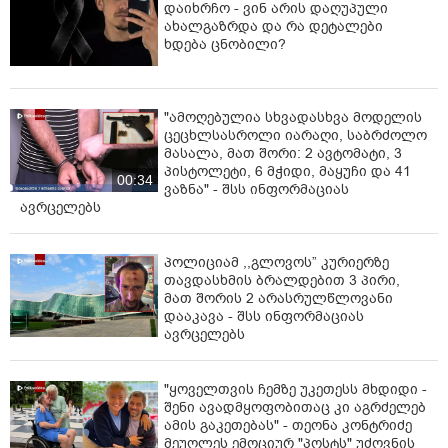
დაიხრჩო - ვინ არის დაღუპული
ქვეყანაში, თუ ვინმე უნდა დაისაჯოს, პირველ რიგში ეს
ახალგაზრდა და რა დეტალები
კობახიძეა, რომელმაც აიძულა ქუჩაში გამოსვლა აქ
ხდება ცნობილი?
დგომა“,
- განაცხადა ანზორ მელიამ.
"ამოღებულია სხვადასხვა მოდელის
ცეცხლსასროლი იარაღი, საბრძოლო
მასალა, მათ შორი: 2 ავტომატი, 3
პისტოლეტი, 6 მჭიდი, მაყუჩი და 41
00:34
ვაზნა" - შსს ინფორმაციას
ავრცელებს
პოლიციამ ,,გლოვოს” კურიერზე
თავდასხმის ბრალდებით 3 პირი,
მათ შორის 2 არასრულწლოვანი
დააკავა - შსს ინფორმაციას
ავრცელებს
"ყოველთვის ჩემზე უკეთესს მხდიდი -
შენი ავადმყოფობითაც კი აგრძელებ
ამის გაკეთებას" - თეონა კონტრიძე
მეუღლეს ემოციურ "პოსტს" უძღვნის