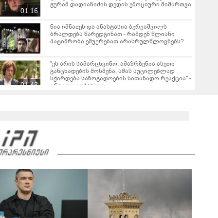
გურამ დადიანიძის დედის ემოციური მიმართვა
01:16
ნია იმნაძეს და ანასტასია ბერუაშვილს
ბრალდება წარედგინათ - რამდენ წლიანი
პატიმრობა ემუქრებათ არასრულწლოვნებს?
"ეს არის სამარცხვინო, ამაზრზენია ასეთი
განცხადების მოსმენა, ამას აუცილებლად
სჭირდება საზოგადოების სათანადო რეაქცია" -
01:43
ირაკლი კობახიძე
ვრცელდება კადრები რუსთაველიდან, სადაც
სატვირთო გადაბრუნდა - მანქანაში
მცირეწლოვანიც იმყოფებოდა
01:19
ნანუკა ჟორჟოლიანი ვიდეომიმართვას
ავრცელებს - "ამას იურიდიული ფაკულტეტის 1-
ელი კურსის სტუდენტიც იკითხავს"
04:26
საგარეჯოში, არასრულწლოვანმა ჩამოტვირთა
ფოტოსურათები, დაამონტაჟა, მიანიჭა
პორნოგრაფიული იერსახე და
00:20
შეურაცხმყოფელ ტექსტებთან ერთად
გაავრცელა - შსს ბრალდებულის დაკავების
კადრებს აქვეყნებს
ნიკა მელიას სასამართლოს უპატივცემლობის