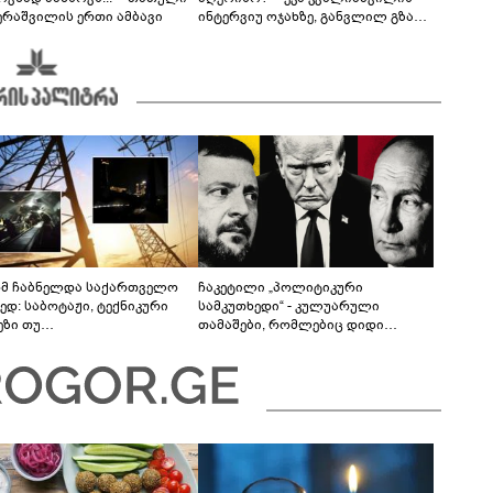
ერაშვილის ერთი ამბავი
ინტერვიუ ოჯახზე, განვლილ გზასა
და რთულ პერიოდზე
მ ჩაბნელდა საქართველო
ჩაკეტილი „პოლიტიკური
ედ: საბოტაჟი, ტექნიკური
სამკუთხედი“ - კულუარული
ეზი თუ
თამაშები, რომლებიც დიდი
როფესიონალიზმი?! -
სისხლის ფასად ჯდება
რო თვალჭრელიძის ანალიზი