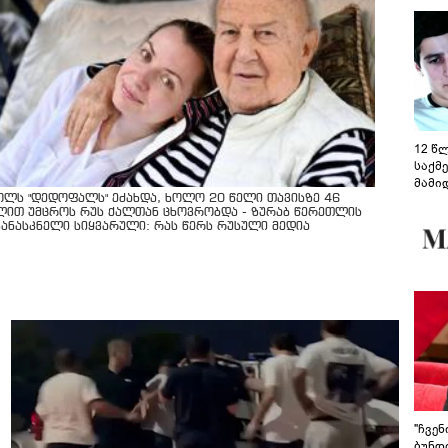
12 წ
საქმ
მამი
საუბ
ოლს "დედოფალს" ეძახდა, ხოლო 20 წელი თავისზე 46
ლით უმცროს რუს ქალთან ცხოვრობდა - ზურაბ წერეთლის
აცხა
კანასკნელი სიყვარული: რას წერს რუსული მედია
მოწო
მიმდ
ჩაფა
"ჩვე
ბუნდო