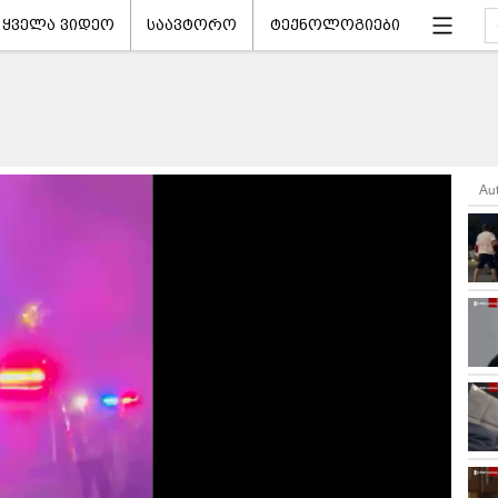
ყველა ვიდეო
საავტორო
ტექნოლოგიები
Au