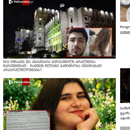
როგო
ვეგე
ნია იმნაძეს და ანასტასია ბერუაშვილს ბრალდება
წარედგინათ - რამდენ წლიანი პატიმრობა ემუქრებათ
არასრულწლოვნებს?
სამხ
გვირ
ადამ
ბუნებ
ლაბი