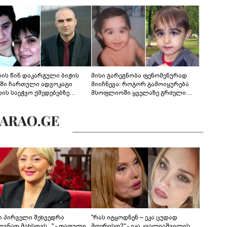
ლის წინ დაკარგული ბიჭის
მისი გარეგნობა ფენომენურად
ეში ჩართული ადვოკატი
მიიჩნევა: როგორ გამოიყურება
დის საეჭვო ქმედებებზე
მსოფლიოში ყველაზე გრძელი
რობს: "ქალბატონი უარს
წამწამების მქონე ბიჭი, რომელიც
დებს ინფორმაციის
ახლა 19 წლისაა?
დებაზე... წლობით
ინარეობდა საქმის
რცხვის ოპერაცია"
ნი პირველი შეხვედრა
"რას იტყოდნენ – ეკა ცუდად
ვნად მახსოვს..." - თათული
მღერისო?" - ეკა კვალიაშვილის