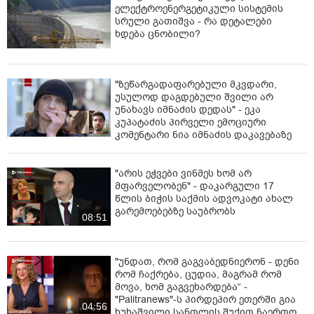
ელექტროენერგეტიკული სისტემის
ორბელიანისა და თაბუკაშვილის ქუჩებსა და
სრული გათიშვა - რა დეტალები
ხდება ცნობილი?
რუსთაველის გამზირზე დაზიანებულია საფეხმავლო
ტროტუარები, ქვაფენილი, გარე განათების ბოძის
სანათები, სადენები. ორბელიანის ქუჩაზე
ჩაწყვეტილია და ჩატეხილია დეკორატიული
"ზეწარგადაფარებული მკვდარი,
განათებები, თაბუკაშვილის ქუჩაზე კი დამწვარია
უსულოდ დაგდებული შვილი არ
ნაგავშემკრები კონტეინერები. დაზიანებულია გარე
უნახავს იმნაძის დედას" - ეკა
ავეჯი, რომელიც კერძო კომპანიებს, კაფეების
კუპატაძის პირველი ემოციური
კომენტარი ნია იმნაძის დაკავებაზე
მფლობელებს ნაქირავებ ტერიტორიაზე ჰქონდათ
განთავსებული.
"არის ეჭვები ვინმეს ხომ არ
როგორც იცით, დამტვრეულია პრეზიდენტის
მფარველობენ" - დაკარგული 17
ადმინისტრაციის ეზოს ღობე, ხოლო მოპირდაპირე
წლის ბიჭის საქმის ადვოკატი ახალ
მხარეს განთავსებული ბოძკინტები დაზიანებული,
გარემოებებზე საუბრობს
08:51
დაღუნულია ბოლარდები, რომლებიც საფეხმავლო
ზონას ავტომანქანების ზონისგან იცავენ. სხვადასხვა
ინფრასტრუქტურა - საქანელები, მცენარეები, ქოთნები,
"უნდათ, რომ გაგვაბედნიერონ - დენი
გამწვანებული თარგები და დეკორატიული
რომ ჩაქრება, ცუდია, მაგრამ რომ
ელემენტები, რომლებიც რეაბილიტირებულ ქუჩაზე და
მოვა, ხომ გაგვეხარდება“ -
კაფეების მიმდებარედ იყო, დიდწილად
"Palitranews"-ს პირდეპირ ეთერში გია
04:56
დაზიანებულია. აქედან ნაწილი აღდგენას
ხუხაშვილი სანთლის შუქით ჩაერთო