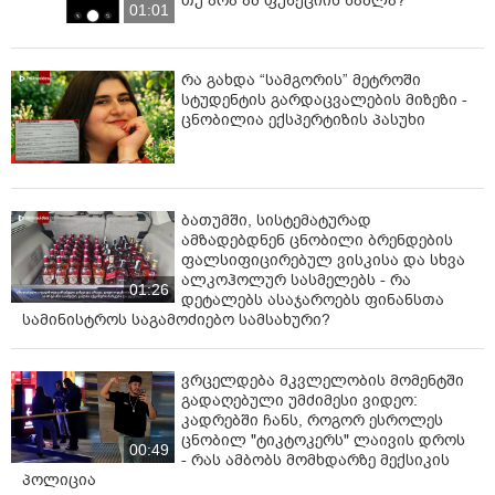
თუ არა ამ ფუნქციის წაშლა?
შემთხვევაში სამართალდამცველები გამოიყენებენ
01:01
კანონით გათვალისწინებულ შესაბამის
ღონისძიებებს“, - ნათქვამია განცხადებაში.
რა გახდა “სამგორის” მეტროში
სტუდენტის გარდაცვალების მიზეზი -
ცნობილია ექსპერტიზის პასუხი
ბათუმში, სისტემატურად
ამზადებდნენ ცნობილი ბრენდების
ფალსიფიცირებულ ვისკისა და სხვა
ალკოჰოლურ სასმელებს - რა
01:26
დეტალებს ასაჯაროებს ფინანსთა
სამინისტროს საგამოძიებო სამსახური?
ვრცელდება მკვლელობის მომენტში
გადაღებული უმძიმესი ვიდეო:
კადრებში ჩანს, როგორ ესროლეს
ცნობილ "ტიკტოკერს" ლაივის დროს
00:49
- რას ამბობს მომხდარზე მექსიკის
პოლიცია