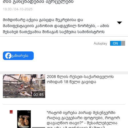
შსს განცხადებას ავრცელებს
19:30 / 04-10-2025
მიმდინარე აქცია გასცდა შეკრებისა და
მანიფესტაციის კანონით დადგენილ ნორმებს, - ამის
შესახებ ნათქვამია შინაგან საქმეთა სამინისტროს
განცხადებაში.
Autoplay
როგორც განცხადებაშია აღნიშნული, აქციის
ორგანიზატორების მხრიდან გახმოვანდა
გაზიარება
ძალადობრივი შინაარსის მოწოდებები, რომელიც
მიზნად ისახავს ადმინისტრაციული შენობების
დაკავებას.
2008 წლის რუსეთ-საქართველოს
ომიდან 18 წელი გავიდა
„ორგანიზატორებმა ათონელზე მდებარე პრეზიდენტის
სასახლის შენობის ჯებირები დააზიანეს და შენობაში
00:45
შეჭრას ცდილობდნენ.
შინაგან საქმეთა სამინისტრო კიდევ ერთხელ
მოუწოდებს აქციის ყველა მონაწილეს, დაემორჩილონ
"რატომ იყრება პირად მესენჯერში
პოლიციის კანონიერ მითითებებს, არ დაუშვან
რაღაც გაუგებარი ფოტოები, როგორ
დავაღწიო თავი?" - შესაძლებელია
სიტუაციის ხელოვნურად ესკალაცია, წინააღმდეგ