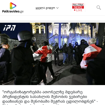
ყველა ვიდეო
"ორგანიზატორებმა ათონელზე მდებარე
პრეზიდენტის სასახლის შენობის ჯებირები
დააზიანეს და შენობაში შეჭრას ცდილობდნენ" -