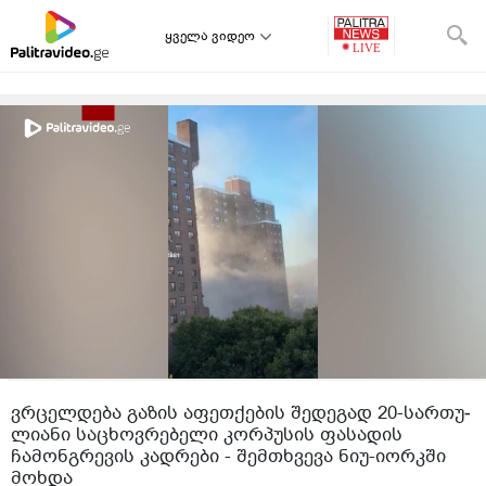
ყველა ვიდეო
ვრცელდება გაზის აფეთქების შედეგად 20-სარ­თუ­
ლი­ა­ნი სა­ცხოვ­რე­ბე­ლი კორ­პუ­სის ფა­სა­დის
ჩამონგრევის კადრები - შემთხვევა ნიუ-იორკში
მოხდა